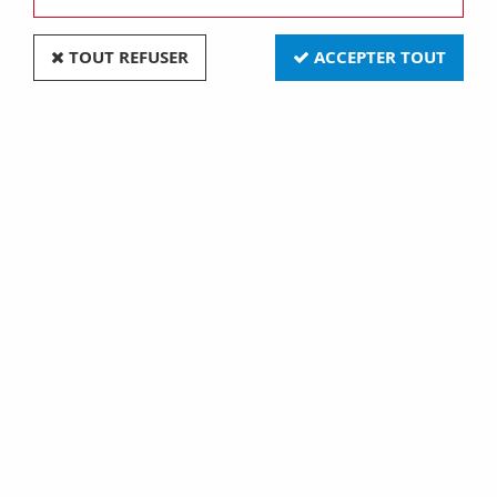
TOUT REFUSER
ACCEPTER TOUT
Plaque one - en technopolymère - 2+2+2+2