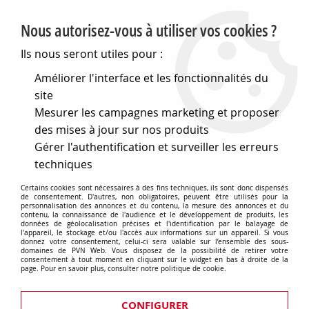
PVN, Vente et conseil en matériel électrique
Nous autorisez-vous à utiliser vos cookies ?
0
Ils nous seront utiles pour :
Améliorer l'interface et les fonctionnalités du
site
Accueil
>
Matériel électrique
>
Prises et interrupteurs
>
Mesurer les campagnes marketing et proposer
Gewiss Chorus
>
Plaques One
>
Plaque one - en
technopolymère métallisé - 2 modules - chrome - chorus
des mises à jour sur nos produits
(GW16122MC)
Gérer l'authentification et surveiller les erreurs
techniques
Certains cookies sont nécessaires à des fins techniques, ils sont donc dispensés
de consentement. D'autres, non obligatoires, peuvent être utilisés pour la
personnalisation des annonces et du contenu, la mesure des annonces et du
contenu, la connaissance de l'audience et le développement de produits, les
données de géolocalisation précises et l'identification par le balayage de
l'appareil, le stockage et/ou l'accès aux informations sur un appareil. Si vous
donnez votre consentement, celui-ci sera valable sur l’ensemble des sous-
domaines de PVN Web. Vous disposez de la possibilité de retirer votre
consentement à tout moment en cliquant sur le widget en bas à droite de la
page. Pour en savoir plus, consulter notre politique de cookie.
CONFIGURER