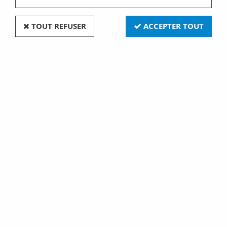
TOUT REFUSER
ACCEPTER TOUT
Plaque one - en technopolymère métallisé - 2