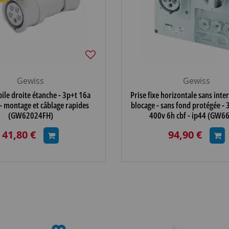
Gewiss
Gewiss
ile droite étanche - 3p+t 16a
Prise fixe horizontale sans inte
- montage et câblage rapides
blocage - sans fond protégée -
(GW62024FH)
400v 6h cbf - ip44 (GW6
41,80 €
94,90 €