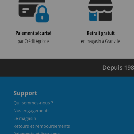
Paiement sécurisé
Retrait gratuit
par Crédit Agricole
en magasin à Granville
Depuis 198
Support
Qui sommes-nous ?
Nos engagements
Le magasin
Retours et remboursements
Paiements et livraisons