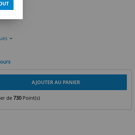
OUT
ques
jours
AJOUTER AU PANIER
ier de
730
Point(s)