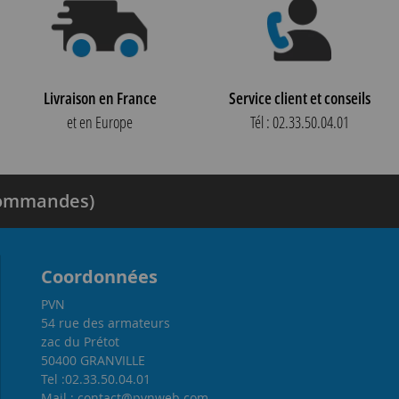
Livraison en France
Service client et conseils
et en Europe
Tél : 02.33.50.04.01
 commandes)
Coordonnées
PVN
54 rue des armateurs
zac du Prétot
50400 GRANVILLE
Tel :02.33.50.04.01
Mail : contact@pvnweb.com