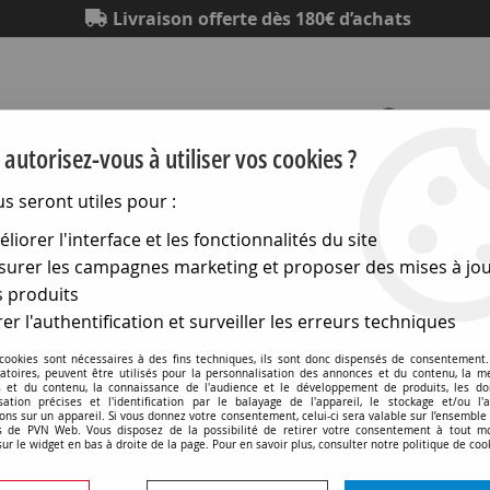
Livraison offerte dès 180€ d’achats
autorisez-vous à utiliser vos cookies ?
us seront utiles pour :
Eclairage
Electronique
Matériel électrique
Outillag
liorer l'interface et les fonctionnalités du site
urer les campagnes marketing et proposer des mises à jou
ewiss Chorus
>
Plaques One
>
Plaque one - en technopolymèr
 produits
er l'authentification et surveiller les erreurs techniques
 cookies sont nécessaires à des fins techniques, ils sont donc dispensés de consentement. 
gatoires, peuvent être utilisés pour la personnalisation des annonces et du contenu, la m
 et du contenu, la connaissance de l'audience et le développement de produits, les d
isation précises et l'identification par le balayage de l'appareil, le stockage et/ou l'
Plaque one - en technopol
ons sur un appareil. Si vous donnez votre consentement, celui-ci sera valable sur l’ensemble
 de PVN Web. Vous disposez de la possibilité de retirer votre consentement à tout 
chorus (GW16129MO)
sur le widget en bas à droite de la page. Pour en savoir plus, consulter notre politique de coo
Soyez le premier à donner v