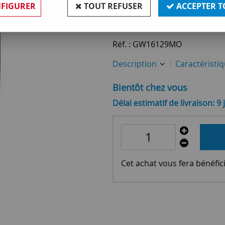
FIGURER
TOUT REFUSER
ACCEPTER T
73
,
60
€
TTC
Réf. :
GW16129MO
Description
Caractéristi
Bientôt chez vous
Délai estimatif de livraison: 9 
Cet achat vous fera bénéfic