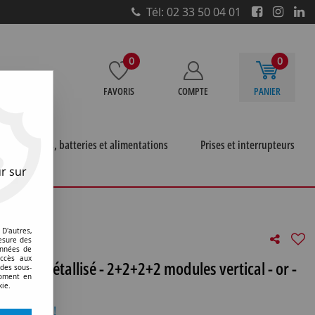
Tél: 02 33 50 04 01
0
0
FAVORIS
COMPTE
PANIER
e
Piles, batteries et alimentations
Prises et interrupteurs
r sur
e métallisé - 2+2+2+2 modules vertical - or - chorus
D'autres,
esure des
onnées de
accès aux
ymère métallisé - 2+2+2+2 modules vertical - or -
 des sous-
moment en
kie.
otre avis !