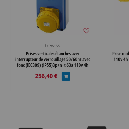
Gewiss
Prises verticales étanches avec
Prise mob
interrupteur de verrouillage 50/60hz avec
110v 4h 
fonc (IEC309) (IP55)3p+n+t 63a 110v 4h
sbf (GW67258N)
256,40 €