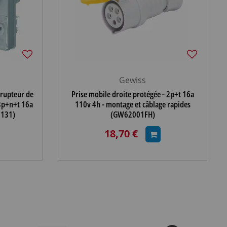
Gewiss
rrupteur de
Prise mobile droite protégée - 2p+t 16a
 3p+n+t 16a
110v 4h - montage et câblage rapides
6131)
(GW62001FH)
18,70 €