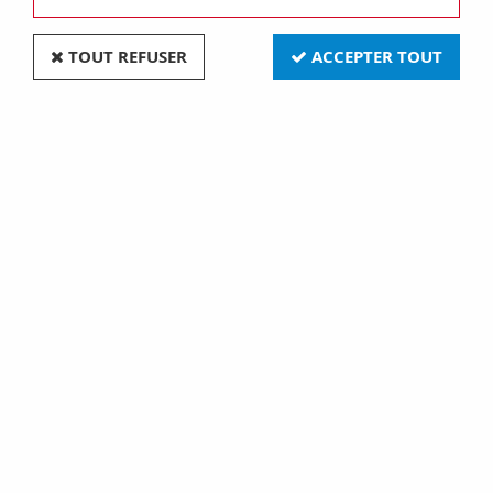
TOUT REFUSER
ACCEPTER TOUT
Plaque one - en technopolymère verni - 2+2