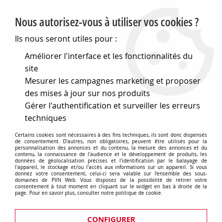
PVN, Vente et conseil en matériel électrique
Nous autorisez-vous à utiliser vos cookies ?
0
Ils nous seront utiles pour :
Améliorer l'interface et les fonctionnalités du
site
Accueil
>
Matériel électrique
>
Prises et interrupteurs
>
Mesurer les campagnes marketing et proposer
Gewiss Chorus
>
Plaques One
>
Plaque one - en
technopolymère verni - 2+2 modules vertical entraxe 71mm -
des mises à jour sur nos produits
bleu azur - chorus (GW16124VB)
Gérer l'authentification et surveiller les erreurs
techniques
Certains cookies sont nécessaires à des fins techniques, ils sont donc dispensés
de consentement. D'autres, non obligatoires, peuvent être utilisés pour la
personnalisation des annonces et du contenu, la mesure des annonces et du
contenu, la connaissance de l'audience et le développement de produits, les
données de géolocalisation précises et l'identification par le balayage de
l'appareil, le stockage et/ou l'accès aux informations sur un appareil. Si vous
donnez votre consentement, celui-ci sera valable sur l’ensemble des sous-
domaines de PVN Web. Vous disposez de la possibilité de retirer votre
consentement à tout moment en cliquant sur le widget en bas à droite de la
page. Pour en savoir plus, consulter notre politique de cookie.
CONFIGURER