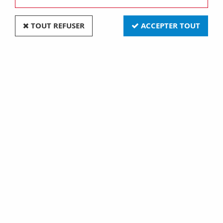
TOUT REFUSER
ACCEPTER TOUT
Plastron ouvert - fast & easy - 1 module hauteur -
36 modules - ral7035 (GW46424F)
Soyez le premier à donner votre avis !