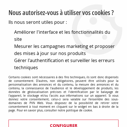
PVN, Vente et conseil en matériel électrique
Nous autorisez-vous à utiliser vos cookies ?
0
Ils nous seront utiles pour :
Améliorer l'interface et les fonctionnalités du
site
Accueil
>
Matériel électrique
>
Tableaux électriques
>
Tableaux 
Mesurer les campagnes marketing et proposer
>
Compléments techniques pour tableaux 46 qp, qm 
Configuration de la facade
>
des mises à jour sur nos produits
Plastrons découpés, hauteur 1 module, à montage rapide fast & e
Gérer l'authentification et surveiller les erreurs
>
Plastron ouvert - fast & easy - 1 module hauteur - 36 mod
techniques
(GW46424F)
Certains cookies sont nécessaires à des fins techniques, ils sont donc dispensés
de consentement. D'autres, non obligatoires, peuvent être utilisés pour la
personnalisation des annonces et du contenu, la mesure des annonces et du
contenu, la connaissance de l'audience et le développement de produits, les
données de géolocalisation précises et l'identification par le balayage de
l'appareil, le stockage et/ou l'accès aux informations sur un appareil. Si vous
donnez votre consentement, celui-ci sera valable sur l’ensemble des sous-
domaines de PVN Web. Vous disposez de la possibilité de retirer votre
consentement à tout moment en cliquant sur le widget en bas à droite de la
page. Pour en savoir plus, consulter notre politique de cookie.
CONFIGURER