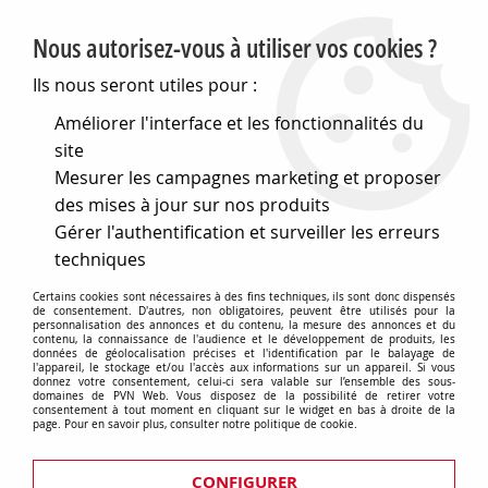
PVN, Vente et conseil en matériel électrique
Nous autorisez-vous à utiliser vos cookies ?
0
Ils nous seront utiles pour :
Améliorer l'interface et les fonctionnalités du
site
Accueil
>
Electronique
>
Composants électroniques
>
Mesurer les campagnes marketing et proposer
Fusibles et accessoires
>
Portes fusibles et accessoires
>
Porte
fusible 5x20 (653441)
des mises à jour sur nos produits
Gérer l'authentification et surveiller les erreurs
techniques
Certains cookies sont nécessaires à des fins techniques, ils sont donc dispensés
de consentement. D'autres, non obligatoires, peuvent être utilisés pour la
personnalisation des annonces et du contenu, la mesure des annonces et du
contenu, la connaissance de l'audience et le développement de produits, les
données de géolocalisation précises et l'identification par le balayage de
l'appareil, le stockage et/ou l'accès aux informations sur un appareil. Si vous
donnez votre consentement, celui-ci sera valable sur l’ensemble des sous-
domaines de PVN Web. Vous disposez de la possibilité de retirer votre
consentement à tout moment en cliquant sur le widget en bas à droite de la
page. Pour en savoir plus, consulter notre politique de cookie.
CONFIGURER