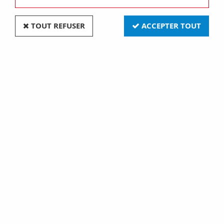
TOUT REFUSER
ACCEPTER TOUT
Porte fusible 5x20 (653441)