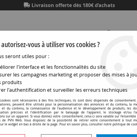
Livraison offerte dès 180€ d’achats
autorisez-vous à utiliser vos cookies ?
us seront utiles pour :
Eclairage
Electronique
Matériel électrique
Outillag
liorer l'interface et les fonctionnalités du site
urer les campagnes marketing et proposer des mises à jou
Accessoires
>
Profiles
>
PROFILE PLAT POUR RUBAN LED (98
 produits
er l'authentification et surveiller les erreurs techniques
PROFILE PLAT POUR RUBA
 cookies sont nécessaires à des fins techniques, ils sont donc dispensés de consentement. 
gatoires, peuvent être utilisés pour la personnalisation des annonces et du contenu, la m
 et du contenu, la connaissance de l'audience et le développement de produits, les d
Soyez le premier à donner v
isation précises et l'identification par le balayage de l'appareil, le stockage et/ou l'
ons sur un appareil. Si vous donnez votre consentement, celui-ci sera valable sur l’ensemble
 de PVN Web. Vous disposez de la possibilité de retirer votre consentement à tout 
16
,
90
€
TTC
sur le widget en bas à droite de la page. Pour en savoir plus, consulter notre politique de coo