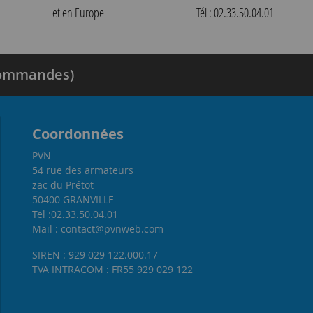
et en Europe
Tél : 02.33.50.04.01
 commandes)
Coordonnées
PVN
54 rue des armateurs
zac du Prétot
50400 GRANVILLE
Tel :02.33.50.04.01
Mail : contact@pvnweb.com
SIREN : 929 029 122.000.17
TVA INTRACOM : FR55 929 029 122