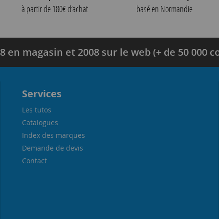
à partir de 180€ d’achat
basé en Normandie
8 en magasin et 2008 sur le web (+ de 50 000
Services
Les tutos
Catalogues
Index des marques
Demande de devis
Contact