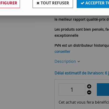
FIGURER
TOUT REFUSER
ACCEPTER T
Réf. :
MII9831
Miidex
est un fabricant de lumina
le meilleur rapport qualité-prix 
Les produits sont bien pensés, fac
exceptionnelle
PVN est un distributeur historiq
conseiller
Description
Délai estimatif de livraison: 6 
Cet achat vous fera bénéfic