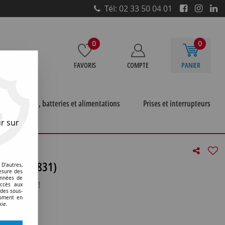
Tél: 02 33 50 04 01
0
0
FAVORIS
COMPTE
PANIER
e
Piles, batteries et alimentations
Prises et interrupteurs
r sur
31)
N LED (9831)
D'autres,
esure des
onnées de
otre avis !
accès aux
 des sous-
moment en
kie.