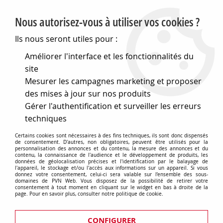
PVN, Vente et conseil en matériel électrique
Nous autorisez-vous à utiliser vos cookies ?
0
Ils nous seront utiles pour :
Améliorer l'interface et les fonctionnalités du
site
Accueil
>
Eclairage
>
Ampoules
>
Ampoules "Crayon" R7S
>
Mesurer les campagnes marketing et proposer
R7s 11x118 24v 200w renf (131179)
des mises à jour sur nos produits
Gérer l'authentification et surveiller les erreurs
techniques
Certains cookies sont nécessaires à des fins techniques, ils sont donc dispensés
de consentement. D'autres, non obligatoires, peuvent être utilisés pour la
personnalisation des annonces et du contenu, la mesure des annonces et du
contenu, la connaissance de l'audience et le développement de produits, les
données de géolocalisation précises et l'identification par le balayage de
l'appareil, le stockage et/ou l'accès aux informations sur un appareil. Si vous
donnez votre consentement, celui-ci sera valable sur l’ensemble des sous-
domaines de PVN Web. Vous disposez de la possibilité de retirer votre
consentement à tout moment en cliquant sur le widget en bas à droite de la
page. Pour en savoir plus, consulter notre politique de cookie.
CONFIGURER