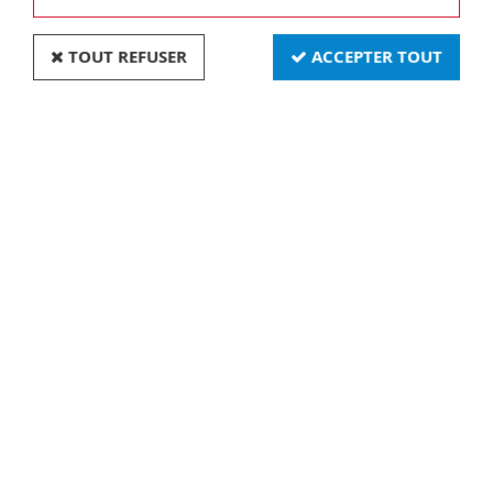
TOUT REFUSER
ACCEPTER TOUT
R7s 11x118 24v 200w renf (131179)
Soyez le premier à donner votre avis !