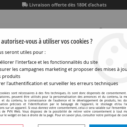
Livraison offerte dès 180€ d’achats
autorisez-vous à utiliser vos cookies ?
us seront utiles pour :
Eclairage
Electronique
Matériel électrique
Outillag
liorer l'interface et les fonctionnalités du site
urer les campagnes marketing et proposer des mises à jou
hniques
>
Lampes pour l audiovisuel
>
R7s pour projection 
 produits
er l'authentification et surveiller les erreurs techniques
 cookies sont nécessaires à des fins techniques, ils sont donc dispensés de consentement. 
R7s 12x60 20v 200w ddn 
gatoires, peuvent être utilisés pour la personnalisation des annonces et du contenu, la m
 et du contenu, la connaissance de l'audience et le développement de produits, les d
isation précises et l'identification par le balayage de l'appareil, le stockage et/ou l'
ons sur un appareil. Si vous donnez votre consentement, celui-ci sera valable sur l’ensemble
Soyez le premier à donner v
 de PVN Web. Vous disposez de la possibilité de retirer votre consentement à tout 
sur le widget en bas à droite de la page. Pour en savoir plus, consulter notre politique de coo
89
,
90
€
TTC