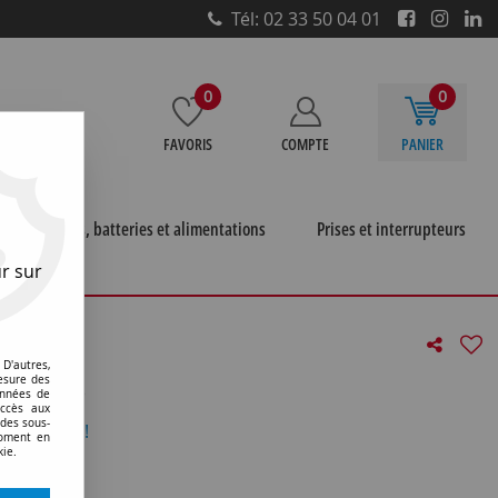
Tél: 02 33 50 04 01
0
0
FAVORIS
COMPTE
PANIER
e
Piles, batteries et alimentations
Prises et interrupteurs
r sur
studio video et cinema
>
R7s 12x60 20v 200w ddn (130499)
D'autres,
(130499)
esure des
onnées de
accès aux
 des sous-
otre avis !
moment en
kie.