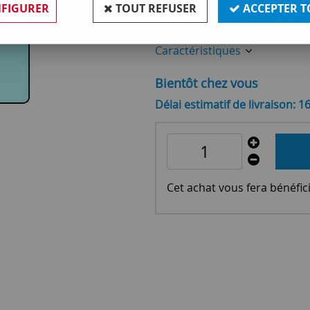
FIGURER
TOUT REFUSER
ACCEPTER T
Réf. :
OR130499
Caractéristiques
Bientôt chez vous
Délai estimatif de livraison: 1
Cet achat vous fera bénéfic