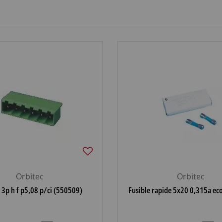
Orbitec
Orbitec
3p h f p5,08 p/ci (550509)
Fusible rapide 5x20 0,315a ec