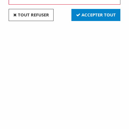
TOUT REFUSER
ACCEPTER TOUT
Relais ci 1rt 12vdc 5a etanche (450015)