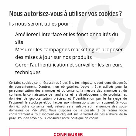
PVN, Vente et conseil en matériel électrique
Nous autorisez-vous à utiliser vos cookies ?
0
Ils nous seront utiles pour :
Améliorer l'interface et les fonctionnalités du
site
Accueil
>
Electronique
>
Composants électroniques
>
Relais
>
Mesurer les campagnes marketing et proposer
Relais de puissance miniatures
>
Relais ci 1rt 12vdc 5a
etanche (450015)
des mises à jour sur nos produits
Gérer l'authentification et surveiller les erreurs
techniques
Certains cookies sont nécessaires à des fins techniques, ils sont donc dispensés
de consentement. D'autres, non obligatoires, peuvent être utilisés pour la
personnalisation des annonces et du contenu, la mesure des annonces et du
contenu, la connaissance de l'audience et le développement de produits, les
données de géolocalisation précises et l'identification par le balayage de
l'appareil, le stockage et/ou l'accès aux informations sur un appareil. Si vous
donnez votre consentement, celui-ci sera valable sur l’ensemble des sous-
domaines de PVN Web. Vous disposez de la possibilité de retirer votre
consentement à tout moment en cliquant sur le widget en bas à droite de la
page. Pour en savoir plus, consulter notre politique de cookie.
CONFIGURER