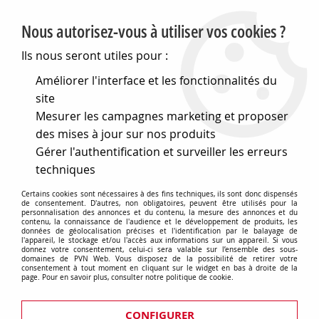
PVN, Vente et conseil en matériel électrique
Nous autorisez-vous à utiliser vos cookies ?
0
Ils nous seront utiles pour :
Améliorer l'interface et les fonctionnalités du
site
Accueil
>
Securite et videosurveillance
>
Video surveillance
>
Mesurer les campagnes marketing et proposer
Cameras noir et blanc
>
Cameras noir et blanc avec boitier
>
Cameras noir et blanc avec boitier sans audio
des mises à jour sur nos produits
Gérer l'authentification et surveiller les erreurs
Cameras noir et blanc avec boitier
techniques
sans audio
Certains cookies sont nécessaires à des fins techniques, ils sont donc dispensés
de consentement. D'autres, non obligatoires, peuvent être utilisés pour la
personnalisation des annonces et du contenu, la mesure des annonces et du
contenu, la connaissance de l'audience et le développement de produits, les
données de géolocalisation précises et l'identification par le balayage de
l'appareil, le stockage et/ou l'accès aux informations sur un appareil. Si vous
donnez votre consentement, celui-ci sera valable sur l’ensemble des sous-
domaines de PVN Web. Vous disposez de la possibilité de retirer votre
TRIER & FILTRER
consentement à tout moment en cliquant sur le widget en bas à droite de la
page. Pour en savoir plus, consulter notre politique de cookie.
Aucune correspondance trouvée
CONFIGURER