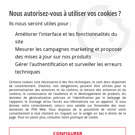
PVN, Vente et conseil en matériel électrique
Nous autorisez-vous à utiliser vos cookies ?
0
Ils nous seront utiles pour :
Améliorer l'interface et les fonctionnalités du
site
Accueil
>
Eclairage
>
Accessoires d'éclairages
>
Mesurer les campagnes marketing et proposer
Transformateurs
>
Ballasts
>
Starter pour lampes fluorescente
4,6,8,13,14,15,16,36,38,40,58 et 65W - Montage en mono 230V
des mises à jour sur nos produits
(126990)
Gérer l'authentification et surveiller les erreurs
techniques
Certains cookies sont nécessaires à des fins techniques, ils sont donc dispensés
de consentement. D'autres, non obligatoires, peuvent être utilisés pour la
personnalisation des annonces et du contenu, la mesure des annonces et du
contenu, la connaissance de l'audience et le développement de produits, les
données de géolocalisation précises et l'identification par le balayage de
l'appareil, le stockage et/ou l'accès aux informations sur un appareil. Si vous
donnez votre consentement, celui-ci sera valable sur l’ensemble des sous-
domaines de PVN Web. Vous disposez de la possibilité de retirer votre
consentement à tout moment en cliquant sur le widget en bas à droite de la
page. Pour en savoir plus, consulter notre politique de cookie.
CONFIGURER