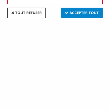
TOUT REFUSER
ACCEPTER TOUT
Starter pour lampes fluorescente
4,6,8,13,14,15,16,36,38,40,58 et 65W - Montage
en mono 230V (126990)
Soyez le premier à donner votre avis !