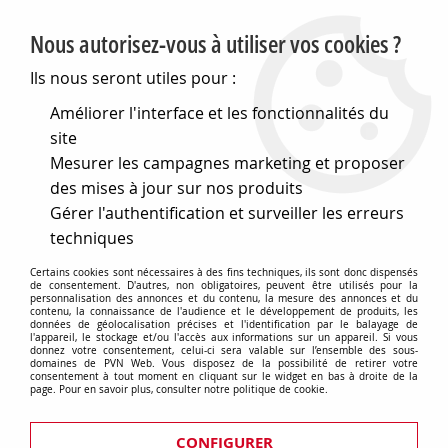
PVN, Vente et conseil en matériel électrique
Nous autorisez-vous à utiliser vos cookies ?
0
Ils nous seront utiles pour :
Améliorer l'interface et les fonctionnalités du
site
Accueil
>
Matériel électrique
>
Prises et interrupteurs
>
Mesurer les campagnes marketing et proposer
Gewiss Chorus
>
Accessoires d'installation
>
Supports
>
Support pour plaques lux rectangulaires et art - 4 modules a
des mises à jour sur nos produits
vis - entraxe horizontal 57mm - chorus (GW16824)
Gérer l'authentification et surveiller les erreurs
techniques
Certains cookies sont nécessaires à des fins techniques, ils sont donc dispensés
de consentement. D'autres, non obligatoires, peuvent être utilisés pour la
personnalisation des annonces et du contenu, la mesure des annonces et du
contenu, la connaissance de l'audience et le développement de produits, les
données de géolocalisation précises et l'identification par le balayage de
l'appareil, le stockage et/ou l'accès aux informations sur un appareil. Si vous
donnez votre consentement, celui-ci sera valable sur l’ensemble des sous-
domaines de PVN Web. Vous disposez de la possibilité de retirer votre
consentement à tout moment en cliquant sur le widget en bas à droite de la
page. Pour en savoir plus, consulter notre politique de cookie.
CONFIGURER