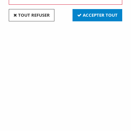
TOUT REFUSER
ACCEPTER TOUT
Support pour plaques lux rectangulaires et art - 4
modules a vis - entraxe horizontal 57mm - chorus
(GW16824)
Soyez le premier à donner votre avis !