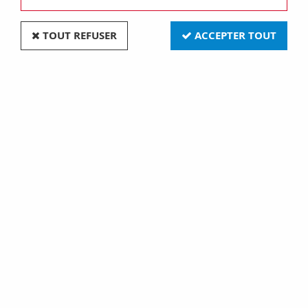
TOUT REFUSER
ACCEPTER TOUT
T11/4 4,7x12 2,5v 0,6 a (125702)
Soyez le premier à donner votre avis !