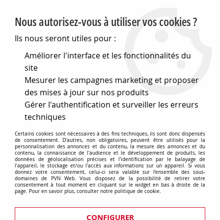
PVN, Vente et conseil en matériel électrique
Nous autorisez-vous à utiliser vos cookies ?
0
Ils nous seront utiles pour :
Améliorer l'interface et les fonctionnalités du
site
Accueil
>
Eclairage
>
Ampoules
>
Lampes de signalisation
>
Mesurer les campagnes marketing et proposer
Opto-electronique
>
T11/4 4,7x12 2,5v 0,6 a (125702)
des mises à jour sur nos produits
Gérer l'authentification et surveiller les erreurs
techniques
Certains cookies sont nécessaires à des fins techniques, ils sont donc dispensés
de consentement. D'autres, non obligatoires, peuvent être utilisés pour la
personnalisation des annonces et du contenu, la mesure des annonces et du
contenu, la connaissance de l'audience et le développement de produits, les
données de géolocalisation précises et l'identification par le balayage de
l'appareil, le stockage et/ou l'accès aux informations sur un appareil. Si vous
donnez votre consentement, celui-ci sera valable sur l’ensemble des sous-
domaines de PVN Web. Vous disposez de la possibilité de retirer votre
consentement à tout moment en cliquant sur le widget en bas à droite de la
page. Pour en savoir plus, consulter notre politique de cookie.
CONFIGURER