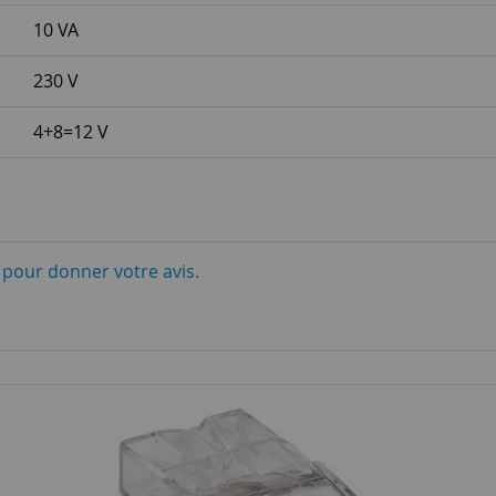
10 VA
230 V
4+8=12 V
i pour donner votre avis.