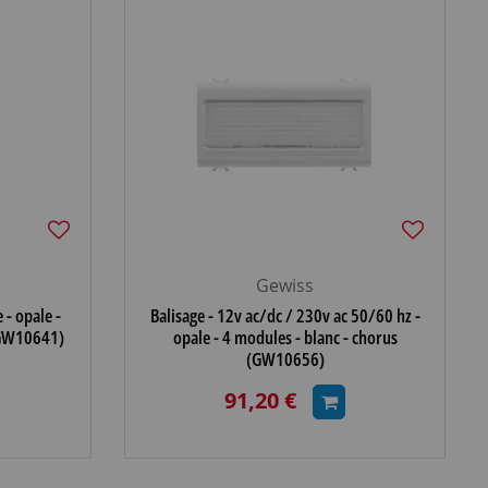
Gewiss
 - opale -
Balisage - 12v ac/dc / 230v ac 50/60 hz -
(GW10641)
opale - 4 modules - blanc - chorus
(GW10656)
91,20 €