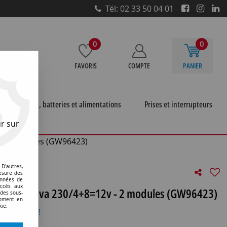
Tél: 02 33 50 04 01
0
0
FAVORIS
COMPTE
PANIER
e
Piles, batteries et alimentations
Prises et interrupteurs
r sur
rs
>
 - 2 modules (GW96423)
D'autres,
esure des
onnées de
accès aux
nerie - 10va 230/4+8=12v - 2 modules (GW96423)
 des sous-
moment en
kie.
otre avis !