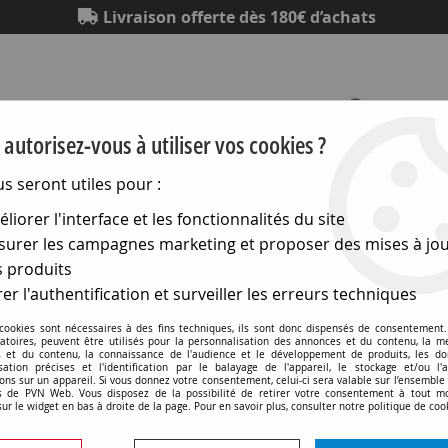
Livraison offerte dès 180€ d’achats
autorisez-vous à utiliser vos cookies ?
us seront utiles pour :
Eclairage
Electronique
Matériel électrique
Outillag
liorer l'interface et les fonctionnalités du site
urer les campagnes marketing et proposer des mises à jou
>
Compléments modulaires
>
Signalisation
>
Transformateu
 produits
ttent)
>
Transformateur pour sonnerie - 10va 230/4+8=12v
er l'authentification et surveiller les erreurs techniques
 cookies sont nécessaires à des fins techniques, ils sont donc dispensés de consentement. 
gatoires, peuvent être utilisés pour la personnalisation des annonces et du contenu, la m
 et du contenu, la connaissance de l'audience et le développement de produits, les d
isation précises et l'identification par le balayage de l'appareil, le stockage et/ou l'
Transformateur pour son
ons sur un appareil. Si vous donnez votre consentement, celui-ci sera valable sur l’ensemble
 de PVN Web. Vous disposez de la possibilité de retirer votre consentement à tout 
sur le widget en bas à droite de la page. Pour en savoir plus, consulter notre politique de coo
Soyez le premier à donner v