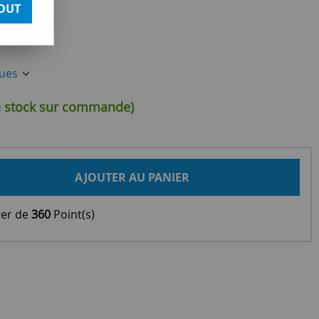
OUT
ques
de stock sur commande)
AJOUTER AU PANIER
ier de
360
Point(s)