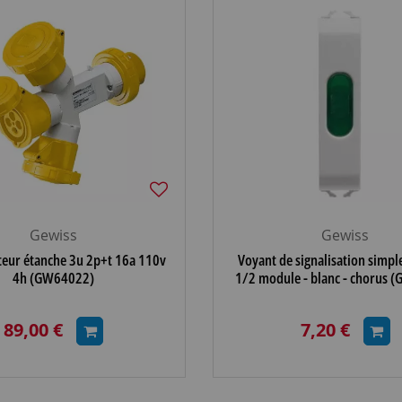
Gewiss
Gewiss
teur étanche 3u 2p+t 16a 110v
Voyant de signalisation simple
4h (GW64022)
1/2 module - blanc - chorus 
89,00 €
7,20 €