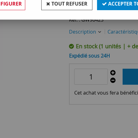
36
,
30
€
TTC
FIGURER
TOUT REFUSER
ACCEPTER T
Réf. :
GW96423
Description
Caractéristi
En stock (1 unités | + 
Expédié sous 24H
Cet achat vous fera bénéfic