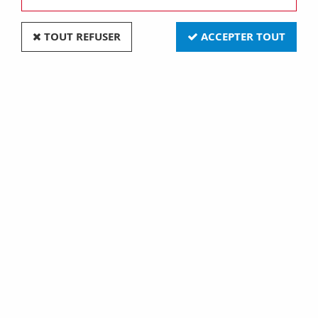
TOUT REFUSER
ACCEPTER TOUT
Va-et-vien unipolaire 250v ac - 16ax - neutre - 3
modules - noir - chorus (GW12081)
Soyez le premier à donner votre avis !
15
,
50
€
TTC