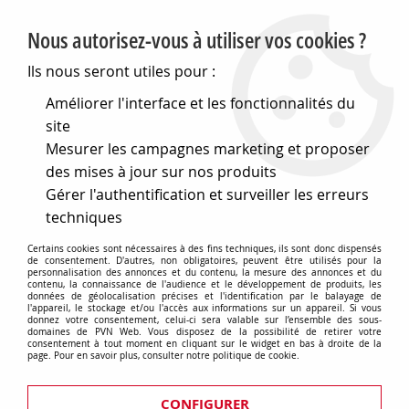
PVN, Vente et conseil en matériel électrique
Nous autorisez-vous à utiliser vos cookies ?
0
Ils nous seront utiles pour :
Améliorer l'interface et les fonctionnalités du
site
Accueil
>
Matériel électrique
>
Prises et interrupteurs
>
Mesurer les campagnes marketing et proposer
Gewiss Chorus
>
Mécanismes couleur noir
>
Va-et-vient
>
Va-
et-vien unipolaire 250v ac - 16ax - neutre - 3 modules - noir -
des mises à jour sur nos produits
chorus (GW12081)
Gérer l'authentification et surveiller les erreurs
techniques
Certains cookies sont nécessaires à des fins techniques, ils sont donc dispensés
de consentement. D'autres, non obligatoires, peuvent être utilisés pour la
personnalisation des annonces et du contenu, la mesure des annonces et du
contenu, la connaissance de l'audience et le développement de produits, les
données de géolocalisation précises et l'identification par le balayage de
l'appareil, le stockage et/ou l'accès aux informations sur un appareil. Si vous
donnez votre consentement, celui-ci sera valable sur l’ensemble des sous-
domaines de PVN Web. Vous disposez de la possibilité de retirer votre
consentement à tout moment en cliquant sur le widget en bas à droite de la
page. Pour en savoir plus, consulter notre politique de cookie.
CONFIGURER