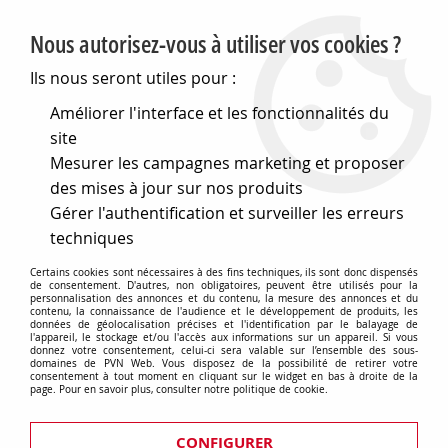
PVN, Vente et conseil en matériel électrique
Nous autorisez-vous à utiliser vos cookies ?
0
Ils nous seront utiles pour :
Améliorer l'interface et les fonctionnalités du
site
Accueil
>
Matériel électrique
>
Prises et interrupteurs
>
Mesurer les campagnes marketing et proposer
Fontini interrupteurs encastrés Do low
>
Variateur rotatif 40-
250W métal nickel noire porcelaine noire de la collection Do
des mises à jour sur nos produits
low de Fontini (34331022)
Gérer l'authentification et surveiller les erreurs
techniques
Certains cookies sont nécessaires à des fins techniques, ils sont donc dispensés
de consentement. D'autres, non obligatoires, peuvent être utilisés pour la
personnalisation des annonces et du contenu, la mesure des annonces et du
contenu, la connaissance de l'audience et le développement de produits, les
données de géolocalisation précises et l'identification par le balayage de
l'appareil, le stockage et/ou l'accès aux informations sur un appareil. Si vous
donnez votre consentement, celui-ci sera valable sur l’ensemble des sous-
domaines de PVN Web. Vous disposez de la possibilité de retirer votre
consentement à tout moment en cliquant sur le widget en bas à droite de la
page. Pour en savoir plus, consulter notre politique de cookie.
CONFIGURER