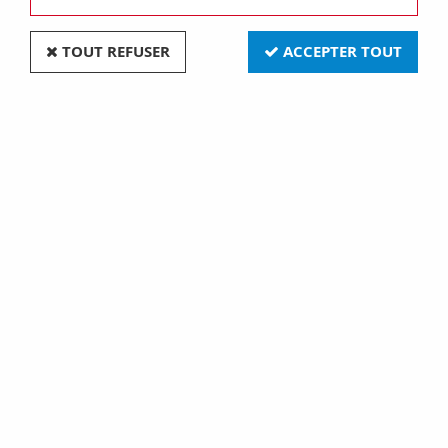
TOUT REFUSER
ACCEPTER TOUT
Variateur rotatif 40-250W métal nickel noire
porcelaine noire de la collection Do low de Fontini