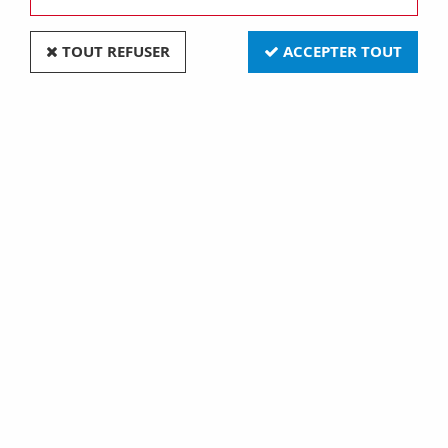
TOUT REFUSER
ACCEPTER TOUT
Voyant a led rouge 24vdc noir (557030)
Soyez le premier à donner votre avis !
12
,
90
€
TTC