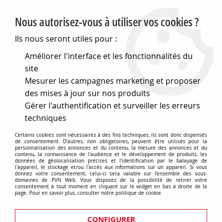
PVN, Vente et conseil en matériel électrique
Nous autorisez-vous à utiliser vos cookies ?
0
Ils nous seront utiles pour :
Améliorer l'interface et les fonctionnalités du
site
Accueil
>
Electronique
>
Composants électroniques
>
Mesurer les campagnes marketing et proposer
Opto-electronique et voyant
>
Voyant à led
>
Voyant a led
rouge 24vdc noir (557030)
des mises à jour sur nos produits
Gérer l'authentification et surveiller les erreurs
techniques
Certains cookies sont nécessaires à des fins techniques, ils sont donc dispensés
de consentement. D'autres, non obligatoires, peuvent être utilisés pour la
personnalisation des annonces et du contenu, la mesure des annonces et du
contenu, la connaissance de l'audience et le développement de produits, les
données de géolocalisation précises et l'identification par le balayage de
l'appareil, le stockage et/ou l'accès aux informations sur un appareil. Si vous
donnez votre consentement, celui-ci sera valable sur l’ensemble des sous-
domaines de PVN Web. Vous disposez de la possibilité de retirer votre
consentement à tout moment en cliquant sur le widget en bas à droite de la
page. Pour en savoir plus, consulter notre politique de cookie.
CONFIGURER