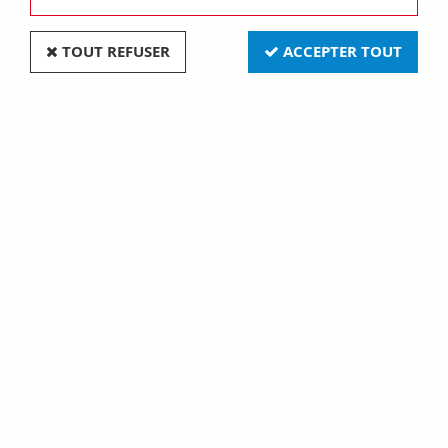
TOUT REFUSER
ACCEPTER TOUT
Xlr 3 pôles femelle jaune (771249)
Soyez le premier à donner votre avis !