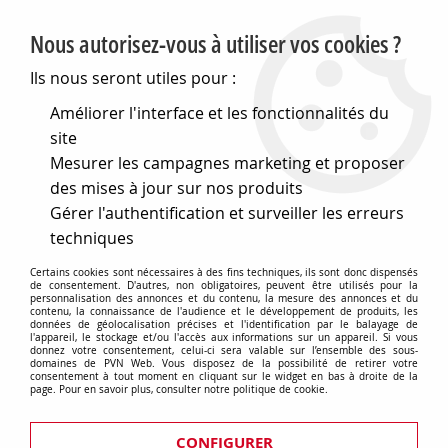
PVN, Vente et conseil en matériel électrique
Nous autorisez-vous à utiliser vos cookies ?
0
Ils nous seront utiles pour :
Améliorer l'interface et les fonctionnalités du
site
Accueil
>
Cables et connectique
>
Connecteurs audio et vidéo
Mesurer les campagnes marketing et proposer
>
Orbitec
>
Xlr 3 pôles femelle jaune (771249)
des mises à jour sur nos produits
Gérer l'authentification et surveiller les erreurs
techniques
Certains cookies sont nécessaires à des fins techniques, ils sont donc dispensés
de consentement. D'autres, non obligatoires, peuvent être utilisés pour la
personnalisation des annonces et du contenu, la mesure des annonces et du
contenu, la connaissance de l'audience et le développement de produits, les
données de géolocalisation précises et l'identification par le balayage de
l'appareil, le stockage et/ou l'accès aux informations sur un appareil. Si vous
donnez votre consentement, celui-ci sera valable sur l’ensemble des sous-
domaines de PVN Web. Vous disposez de la possibilité de retirer votre
consentement à tout moment en cliquant sur le widget en bas à droite de la
page. Pour en savoir plus, consulter notre politique de cookie.
CONFIGURER