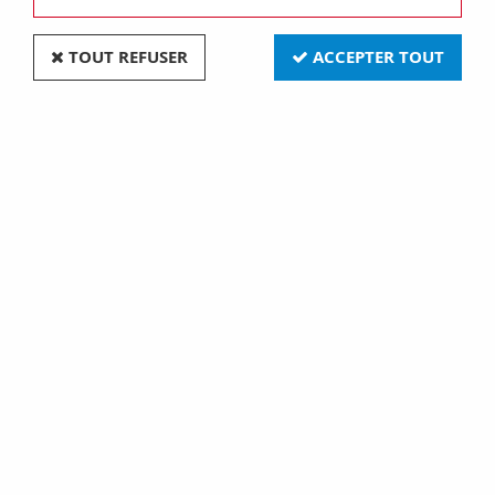
TOUT REFUSER
ACCEPTER TOUT
Ba15d 16x54 130v 15w (118474)
Soyez le premier à donner votre avis !