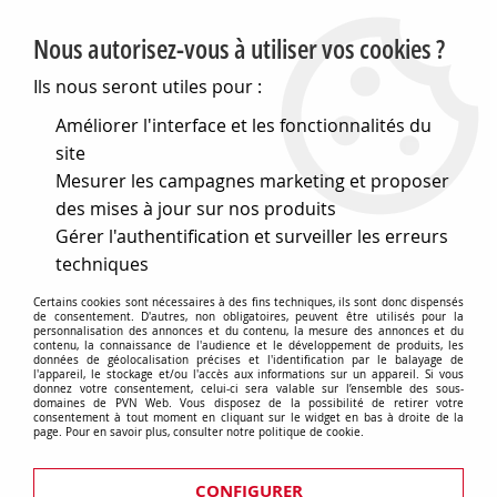
PVN, Vente et conseil en matériel électrique
Nous autorisez-vous à utiliser vos cookies ?
0
Ils nous seront utiles pour :
Améliorer l'interface et les fonctionnalités du
site
Accueil
>
Eclairage
>
Ampoules
>
Lampes de signalisation
>
Mesurer les campagnes marketing et proposer
Lampes a filament
>
Ba15d 16x54 130v 15w (118474)
des mises à jour sur nos produits
Gérer l'authentification et surveiller les erreurs
techniques
Certains cookies sont nécessaires à des fins techniques, ils sont donc dispensés
de consentement. D'autres, non obligatoires, peuvent être utilisés pour la
personnalisation des annonces et du contenu, la mesure des annonces et du
contenu, la connaissance de l'audience et le développement de produits, les
données de géolocalisation précises et l'identification par le balayage de
l'appareil, le stockage et/ou l'accès aux informations sur un appareil. Si vous
donnez votre consentement, celui-ci sera valable sur l’ensemble des sous-
domaines de PVN Web. Vous disposez de la possibilité de retirer votre
consentement à tout moment en cliquant sur le widget en bas à droite de la
page. Pour en savoir plus, consulter notre politique de cookie.
CONFIGURER