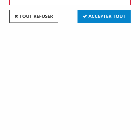
TOUT REFUSER
ACCEPTER TOUT
Bloc Multiprises 4 Prises Avec Gaine Rétractile -
3G2.5 - 1.5 M - Terre Française (EB4STB25HQ)