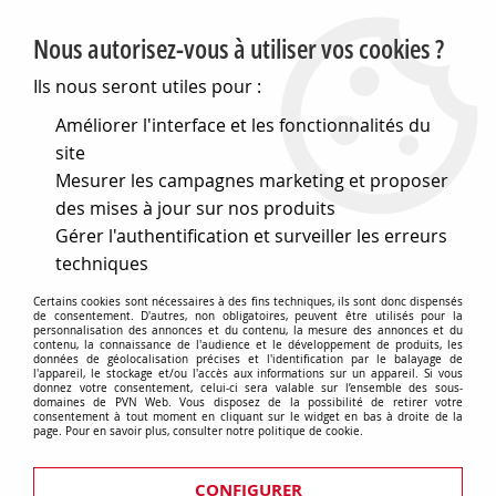
PVN, Vente et conseil en matériel électrique
Nous autorisez-vous à utiliser vos cookies ?
0
Ils nous seront utiles pour :
Améliorer l'interface et les fonctionnalités du
site
Accueil
>
Outillage
>
Éclairage et électricitée
>
Mesurer les campagnes marketing et proposer
Rallonges, Multiprises et Enrouleurs
>
Blocs multiprises
>
Bloc
Multiprises 4 Prises Avec Gaine Rétractile - 3G2.5 - 1.5 M -
des mises à jour sur nos produits
Terre Française (EB4STB25HQ)
Gérer l'authentification et surveiller les erreurs
techniques
Certains cookies sont nécessaires à des fins techniques, ils sont donc dispensés
de consentement. D'autres, non obligatoires, peuvent être utilisés pour la
personnalisation des annonces et du contenu, la mesure des annonces et du
contenu, la connaissance de l'audience et le développement de produits, les
données de géolocalisation précises et l'identification par le balayage de
l'appareil, le stockage et/ou l'accès aux informations sur un appareil. Si vous
donnez votre consentement, celui-ci sera valable sur l’ensemble des sous-
domaines de PVN Web. Vous disposez de la possibilité de retirer votre
consentement à tout moment en cliquant sur le widget en bas à droite de la
page. Pour en savoir plus, consulter notre politique de cookie.
CONFIGURER