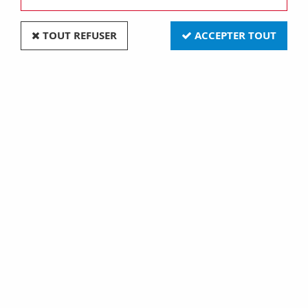
TOUT REFUSER
ACCEPTER TOUT
VOIR TOUS LES PRODUITS
Blocs multiprises