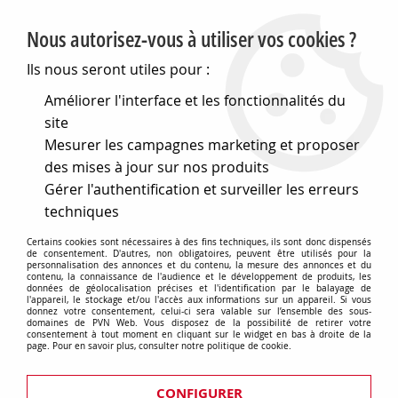
PVN, Vente et conseil en matériel électrique
Nous autorisez-vous à utiliser vos cookies ?
0
Ils nous seront utiles pour :
Améliorer l'interface et les fonctionnalités du
site
Accueil
>
Outillage
>
Éclairage et électricitée
>
Mesurer les campagnes marketing et proposer
Rallonges, Multiprises et Enrouleurs
des mises à jour sur nos produits
Rallonges, Multiprises et
Gérer l'authentification et surveiller les erreurs
techniques
Enrouleurs
Certains cookies sont nécessaires à des fins techniques, ils sont donc dispensés
de consentement. D'autres, non obligatoires, peuvent être utilisés pour la
personnalisation des annonces et du contenu, la mesure des annonces et du
contenu, la connaissance de l'audience et le développement de produits, les
données de géolocalisation précises et l'identification par le balayage de
l'appareil, le stockage et/ou l'accès aux informations sur un appareil. Si vous
donnez votre consentement, celui-ci sera valable sur l’ensemble des sous-
Enrouleurs
domaines de PVN Web. Vous disposez de la possibilité de retirer votre
consentement à tout moment en cliquant sur le widget en bas à droite de la
page. Pour en savoir plus, consulter notre politique de cookie.
CONFIGURER