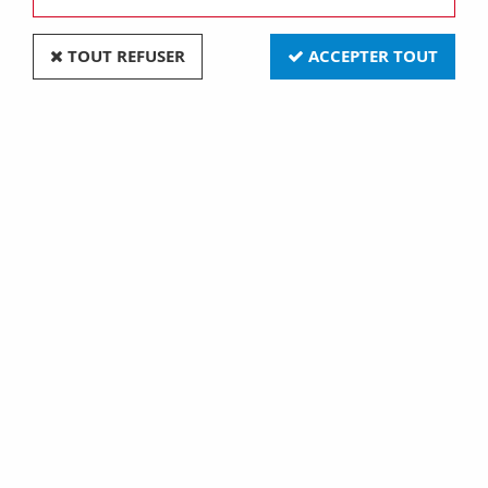
TOUT REFUSER
ACCEPTER TOUT
Boitier aluminium (751091)
Soyez le premier à donner votre avis !