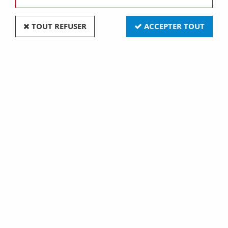
TOUT REFUSER
ACCEPTER TOUT
VOIR TOUS LES PRODUITS
Boîtiers de télécommande