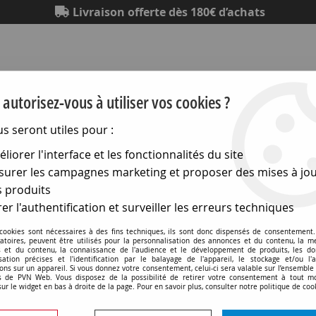
Livraison offerte dès 180€ d’achats
autorisez-vous à utiliser vos cookies ?
us seront utiles pour :
liorer l'interface et les fonctionnalités du site
Eclairage
Electronique
Matériel électrique
Outillag
urer les campagnes marketing et proposer des mises à jou
 produits
er l'authentification et surveiller les erreurs techniques
Coffrets - serie g
 cookies sont nécessaires à des fins techniques, ils sont donc dispensés de consentement. 
gatoires, peuvent être utilisés pour la personnalisation des annonces et du contenu, la m
 et du contenu, la connaissance de l'audience et le développement de produits, les d
isation précises et l'identification par le balayage de l'appareil, le stockage et/ou l'
ons sur un appareil. Si vous donnez votre consentement, celui-ci sera valable sur l’ensemble
 de PVN Web. Vous disposez de la possibilité de retirer votre consentement à tout 
sur le widget en bas à droite de la page. Pour en savoir plus, consulter notre politique de coo
00 (coffrets etanches en