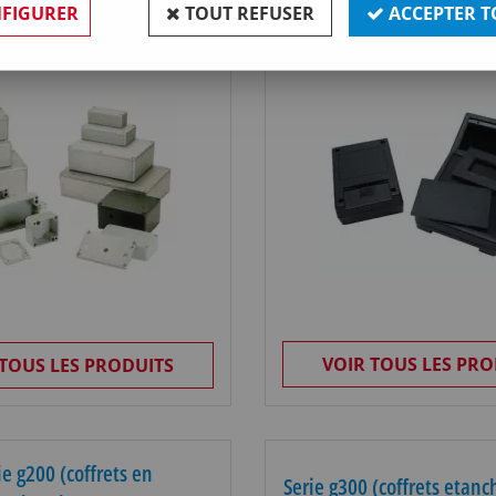
Serie g1000
FIGURER
TOUT REFUSER
ACCEPTER T
aluminium)
VOIR TOUS LES PRO
 TOUS LES PRODUITS
ie g200 (coffrets en
Serie g300 (coffrets etanc