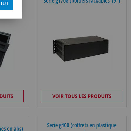
Série g1708 (boîtiers rackables 19")
OUT
DUITS
VOIR TOUS LES PRODUITS
Serie g400 (coffrets en plastique
hes en abs)