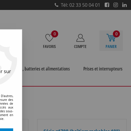
Tél: 02 33 50 04 01
0
0
FAVORIS
COMPTE
PANIER
e
Piles, batteries et alimentations
Prises et interrupteurs
r sur
D'autres,
esure des
onnées de
accès aux
 des sous-
moment en
kie.