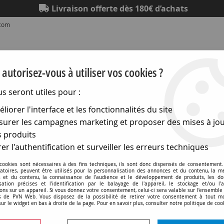
Livraison offerte dès 180€ d’achats
.com
autorisez-vous à utiliser vos cookies ?
us seront utiles pour :
liorer l'interface et les fonctionnalités du site
Eclairage
Electronique
Matériel électrique
Outillag
urer les campagnes marketing et proposer des mises à jou
 produits
ck, RCA, XLR,...)
>
Rca
>
Cordon fiche rca male - rca male
er l'authentification et surveiller les erreurs techniques
Cordon fiche rca male / rca male
 cookies sont nécessaires à des fins techniques, ils sont donc dispensés de consentement. 
gatoires, peuvent être utilisés pour la personnalisation des annonces et du contenu, la m
 et du contenu, la connaissance de l'audience et le développement de produits, les d
isation précises et l'identification par le balayage de l'appareil, le stockage et/ou l'
ons sur un appareil. Si vous donnez votre consentement, celui-ci sera valable sur l’ensemble
 de PVN Web. Vous disposez de la possibilité de retirer votre consentement à tout 
sur le widget en bas à droite de la page. Pour en savoir plus, consulter notre politique de coo
Aucune correspondance