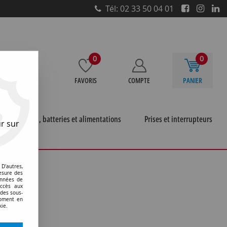
Tél: 02 33 50 04 01
0
0
FAVORIS
COMPTE
PANIER
e
Piles, batteries et alimentations
Prises et interrupteurs
r sur
D'autres,
esure des
onnées de
accès aux
 des sous-
moment en
kie.
 trouvée