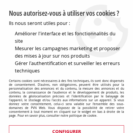
PVN, Vente et conseil en matériel électrique
Nous autorisez-vous à utiliser vos cookies ?
0
Ils nous seront utiles pour :
Améliorer l'interface et les fonctionnalités du
site
Accueil
>
Cables et connectique
>
Câbles
>
Mesurer les campagnes marketing et proposer
Cables Informatiques (RJ45, USB, VGA,...)
des mises à jour sur nos produits
Cordons informatique
Gérer l'authentification et surveiller les erreurs
techniques
Certains cookies sont nécessaires à des fins techniques, ils sont donc dispensés
de consentement. D'autres, non obligatoires, peuvent être utilisés pour la
personnalisation des annonces et du contenu, la mesure des annonces et du
contenu, la connaissance de l'audience et le développement de produits, les
Cables reseau utp cat5
données de géolocalisation précises et l'identification par le balayage de
l'appareil, le stockage et/ou l'accès aux informations sur un appareil. Si vous
donnez votre consentement, celui-ci sera valable sur l’ensemble des sous-
domaines de PVN Web. Vous disposez de la possibilité de retirer votre
consentement à tout moment en cliquant sur le widget en bas à droite de la
page. Pour en savoir plus, consulter notre politique de cookie.
CONFIGURER