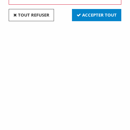
TOUT REFUSER
ACCEPTER TOUT
VOIR TOUS LES PRODUITS
Cables reseau utp cat6