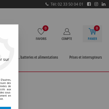
Tél: 02 33 50 04 01
0
0
FAVORIS
COMPTE
PANIER
e
Piles, batteries et alimentations
Prises et interrupteurs
r sur
D'autres,
esure des
onnées de
accès aux
 des sous-
moment en
kie.