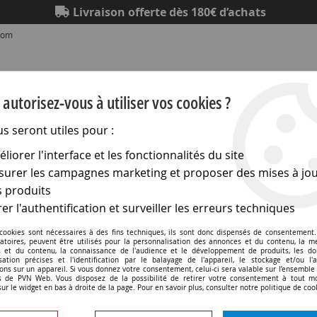
Livraison offerte dès 180€ d’achats
.com
autorisez-vous à utiliser vos cookies ?
us seront utiles pour :
liorer l'interface et les fonctionnalités du site
Eclairage
Electronique
Matériel électrique
Outillag
urer les campagnes marketing et proposer des mises à jou
 produits
>
Câbles vidéo numériques (hdmi)
er l'authentification et surveiller les erreurs techniques
Câbles vidéo numériques (hdmi)
 cookies sont nécessaires à des fins techniques, ils sont donc dispensés de consentement. 
gatoires, peuvent être utilisés pour la personnalisation des annonces et du contenu, la m
 et du contenu, la connaissance de l'audience et le développement de produits, les d
isation précises et l'identification par le balayage de l'appareil, le stockage et/ou l'
ons sur un appareil. Si vous donnez votre consentement, celui-ci sera valable sur l’ensemble
 de PVN Web. Vous disposez de la possibilité de retirer votre consentement à tout 
sur le widget en bas à droite de la page. Pour en savoir plus, consulter notre politique de coo