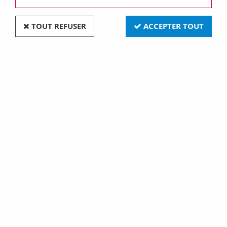
TOUT REFUSER
ACCEPTER TOUT
Jack femelle 3.5mm
stereo vers jack male
6.35mm stereo - dore
(CAA30)
2,60 €
1 article sur
1