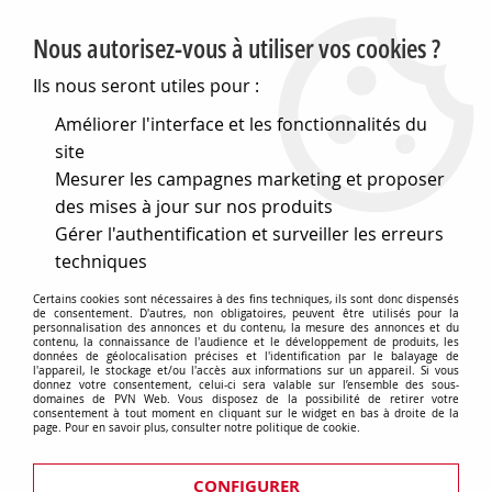
PVN, Vente et conseil en matériel électrique
Nous autorisez-vous à utiliser vos cookies ?
0
Ils nous seront utiles pour :
Améliorer l'interface et les fonctionnalités du
site
Accueil
>
Cables et connectique
>
Connecteurs audio et vidéo
>
Mesurer les campagnes marketing et proposer
Adaptateurs audio
>
Fiche femelle 3.5mm stereo vers jack male 6.35mm stereo - dor
des mises à jour sur nos produits
Gérer l'authentification et surveiller les erreurs
Fiche femelle 3.5mm stereo vers
techniques
jack male 6.35mm stereo - doree
Certains cookies sont nécessaires à des fins techniques, ils sont donc dispensés
de consentement. D'autres, non obligatoires, peuvent être utilisés pour la
personnalisation des annonces et du contenu, la mesure des annonces et du
contenu, la connaissance de l'audience et le développement de produits, les
données de géolocalisation précises et l'identification par le balayage de
l'appareil, le stockage et/ou l'accès aux informations sur un appareil. Si vous
donnez votre consentement, celui-ci sera valable sur l’ensemble des sous-
domaines de PVN Web. Vous disposez de la possibilité de retirer votre
TRIER & FILTRER
consentement à tout moment en cliquant sur le widget en bas à droite de la
page. Pour en savoir plus, consulter notre politique de cookie.
1 article sur
CONFIGURER
1