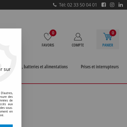
Tél: 02 33 50 04 01
0
0
FAVORIS
COMPTE
PANIER
e
Piles, batteries et alimentations
Prises et interrupteurs
r sur
D'autres,
esure des
onnées de
accès aux
 des sous-
moment en
kie.
 trouvée