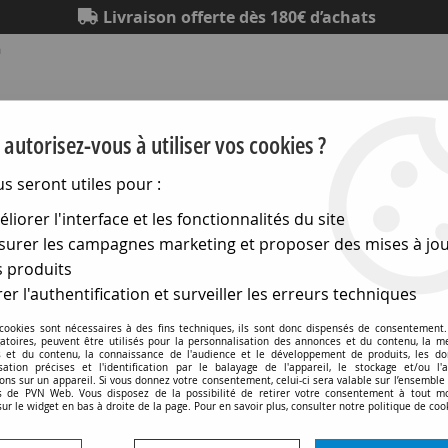
Livraison offerte dès 180€ d’achats
m
autorisez-vous à utiliser vos cookies ?
us seront utiles pour :
liorer l'interface et les fonctionnalités du site
Eclairage
Electronique
Matériel électrique
Outillag
urer les campagnes marketing et proposer des mises à jou
 produits
idéo
>
Connecteurs xlr
>
4 broches - nickelee - femelle
er l'authentification et surveiller les erreurs techniques
4 broches - nickelee - femelle
 cookies sont nécessaires à des fins techniques, ils sont donc dispensés de consentement. 
gatoires, peuvent être utilisés pour la personnalisation des annonces et du contenu, la m
 et du contenu, la connaissance de l'audience et le développement de produits, les d
isation précises et l'identification par le balayage de l'appareil, le stockage et/ou l'
ons sur un appareil. Si vous donnez votre consentement, celui-ci sera valable sur l’ensemble
 de PVN Web. Vous disposez de la possibilité de retirer votre consentement à tout 
sur le widget en bas à droite de la page. Pour en savoir plus, consulter notre politique de coo
Aucune correspondance