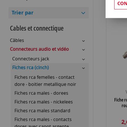
CON
Trier par
Cables et connectique
Câbles
Connecteurs audio et vidéo
Connecteurs jack
Fiches rca (cinch)
Fiches rca femelles - contact
dore - boitier metallique noir
Fiches rca males - dorees
Fiche r
Fiches rca males - nickelees
ro
Fiches rca males standard
Fiches rca males - contacts
2,
dores avec capot argente