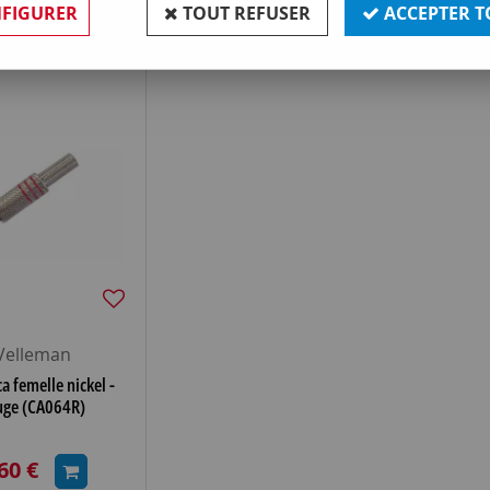
FIGURER
TOUT REFUSER
ACCEPTER T
Velleman
ca femelle nickel -
uge (CA064R)
60 €