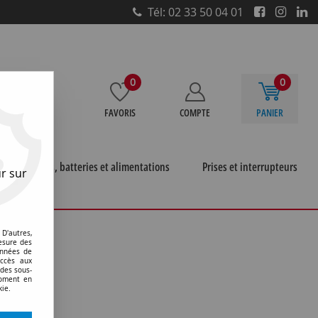
Tél: 02 33 50 04 01
0
0
FAVORIS
COMPTE
PANIER
e
Piles, batteries et alimentations
Prises et interrupteurs
r sur
D'autres,
esure des
onnées de
accès aux
 des sous-
moment en
kie.