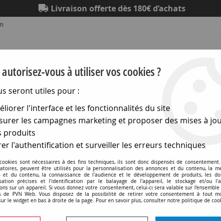
Livraison offerte dès 180€ d’achats
om
autorisez-vous à utiliser vos cookies ?
us seront utiles pour :
liorer l'interface et les fonctionnalités du site
Eclairage
Electronique
Matériel électrique
Outillag
urer les campagnes marketing et proposer des mises à jou
 produits
idéo
>
Fiches rca (cinch)
>
Fiches rca femelles - nickelees
er l'authentification et surveiller les erreurs techniques
Fiches rca femelles - nickelees
 cookies sont nécessaires à des fins techniques, ils sont donc dispensés de consentement. 
gatoires, peuvent être utilisés pour la personnalisation des annonces et du contenu, la m
 et du contenu, la connaissance de l'audience et le développement de produits, les d
isation précises et l'identification par le balayage de l'appareil, le stockage et/ou l'
ons sur un appareil. Si vous donnez votre consentement, celui-ci sera valable sur l’ensemble
 de PVN Web. Vous disposez de la possibilité de retirer votre consentement à tout 
sur le widget en bas à droite de la page. Pour en savoir plus, consulter notre politique de coo
1 article sur
1