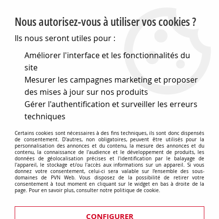
PVN, Vente et conseil en matériel électrique
Nous autorisez-vous à utiliser vos cookies ?
0
Ils nous seront utiles pour :
Améliorer l'interface et les fonctionnalités du
site
Accueil
>
Electronique
>
Coffrets
>
Coffrets abs
>
Coffret abs
Mesurer les campagnes marketing et proposer
gris 66x66x28 (750872)
des mises à jour sur nos produits
Gérer l'authentification et surveiller les erreurs
techniques
Certains cookies sont nécessaires à des fins techniques, ils sont donc dispensés
de consentement. D'autres, non obligatoires, peuvent être utilisés pour la
personnalisation des annonces et du contenu, la mesure des annonces et du
contenu, la connaissance de l'audience et le développement de produits, les
données de géolocalisation précises et l'identification par le balayage de
l'appareil, le stockage et/ou l'accès aux informations sur un appareil. Si vous
donnez votre consentement, celui-ci sera valable sur l’ensemble des sous-
domaines de PVN Web. Vous disposez de la possibilité de retirer votre
consentement à tout moment en cliquant sur le widget en bas à droite de la
page. Pour en savoir plus, consulter notre politique de cookie.
CONFIGURER