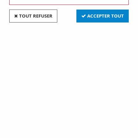
TOUT REFUSER
ACCEPTER TOUT
Coffret abs gris 66x66x28 (750872)
Soyez le premier à donner votre avis !