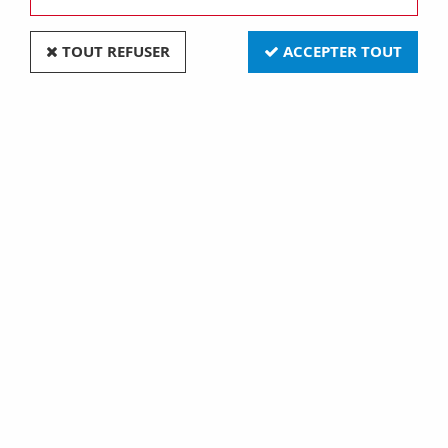
TOUT REFUSER
ACCEPTER TOUT
Coffret acier 150x70x110 (751160)
Soyez le premier à donner votre avis !