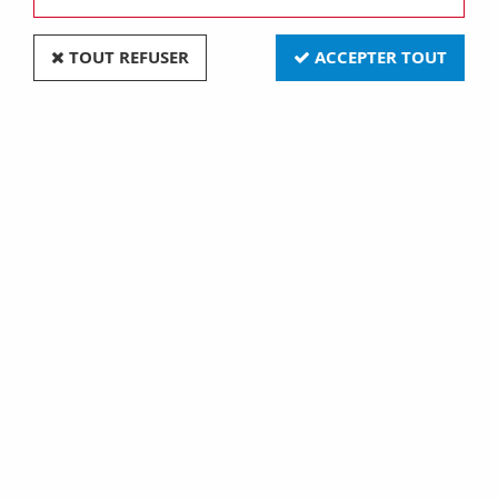
TOUT REFUSER
ACCEPTER TOUT
Coffret aluminium (750809)
Soyez le premier à donner votre avis !