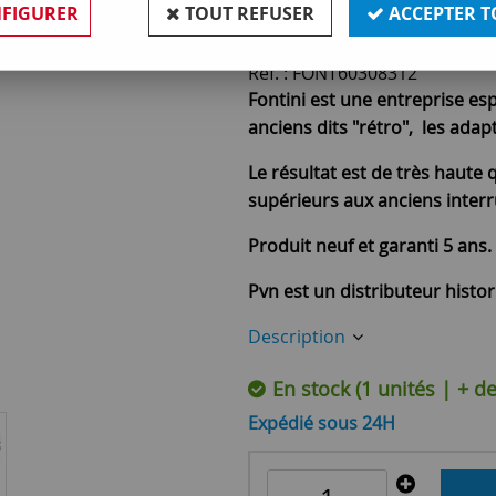
46
,
90
€
TTC
FIGURER
TOUT REFUSER
ACCEPTER T
Réf. :
FONT60308312
Fontini est une entreprise es
anciens dits "rétro", les ada
Le résultat est de très haute q
supérieurs aux anciens interr
Produit neuf et garanti 5 ans.
Pvn est un distributeur histo
Description
En stock (1 unités | + 
Expédié sous 24H