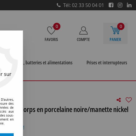
Tél: 02 33 50 04 01
0
0
FAVORIS
COMPTE
PANIER
e
Piles, batteries et alimentations
Prises et interrupteurs
r sur
 va-et-vient, corps en porcelaine noire/manette nickel
D'autres,
esure des
t-vient, corps en porcelaine noire/manette nickel
onnées de
accès aux
 des sous-
moment en
kie.
otre avis !