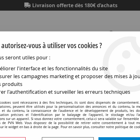
Livraison offerte dès 180€ d’achats
autorisez-vous à utiliser vos cookies ?
us seront utiles pour :
Eclairage
Electronique
Matériel électrique
Outillag
liorer l'interface et les fonctionnalités du site
urer les campagnes marketing et proposer des mises à jou
ntini interrupteurs en saillie Dimbler
>
Interrupteur Dimbler
 produits
er l'authentification et surveiller les erreurs techniques
 cookies sont nécessaires à des fins techniques, ils sont donc dispensés de consentement. 
gatoires, peuvent être utilisés pour la personnalisation des annonces et du contenu, la m
Interrupteur Dimbler va-e
 et du contenu, la connaissance de l'audience et le développement de produits, les d
isation précises et l'identification par le balayage de l'appareil, le stockage et/ou l'
noir (60308312)
ons sur un appareil. Si vous donnez votre consentement, celui-ci sera valable sur l’ensemble
 de PVN Web. Vous disposez de la possibilité de retirer votre consentement à tout 
sur le widget en bas à droite de la page. Pour en savoir plus, consulter notre politique de coo
Soyez le premier à donner v