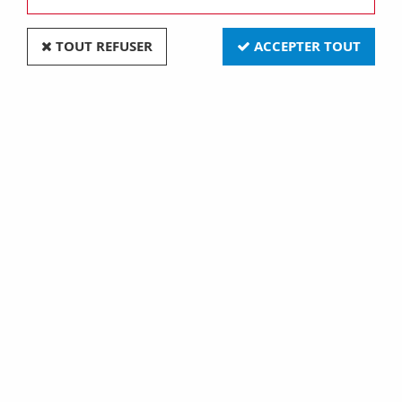
TOUT REFUSER
ACCEPTER TOUT
Double va-et-vient 10AX-250V~ à levier noir mat -
Collection DOM de Fontini (85302021)