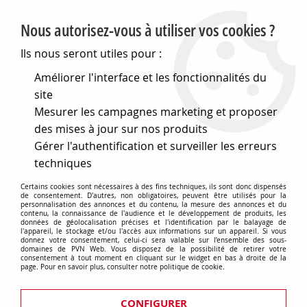
PVN, Vente et conseil en matériel électrique
Nous autorisez-vous à utiliser vos cookies ?
0
Ils nous seront utiles pour :
Améliorer l'interface et les fonctionnalités du
site
Accueil
>
Matériel électrique
>
Prises et interrupteurs
>
Mesurer les campagnes marketing et proposer
Fontini gamme DOM
>
Double va-et-vient 10AX-250V~ à levier
noir mat - Collection DOM de Fontini (85302021)
des mises à jour sur nos produits
Gérer l'authentification et surveiller les erreurs
techniques
Certains cookies sont nécessaires à des fins techniques, ils sont donc dispensés
de consentement. D'autres, non obligatoires, peuvent être utilisés pour la
personnalisation des annonces et du contenu, la mesure des annonces et du
contenu, la connaissance de l'audience et le développement de produits, les
données de géolocalisation précises et l'identification par le balayage de
l'appareil, le stockage et/ou l'accès aux informations sur un appareil. Si vous
donnez votre consentement, celui-ci sera valable sur l’ensemble des sous-
domaines de PVN Web. Vous disposez de la possibilité de retirer votre
consentement à tout moment en cliquant sur le widget en bas à droite de la
page. Pour en savoir plus, consulter notre politique de cookie.
CONFIGURER