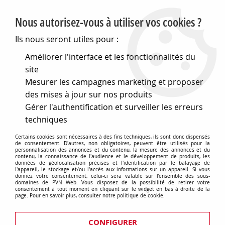
PVN, Vente et conseil en matériel électrique
Nous autorisez-vous à utiliser vos cookies ?
0
Ils nous seront utiles pour :
Améliorer l'interface et les fonctionnalités du
site
Accueil
>
Matériel électrique
>
Prises et interrupteurs
>
Mesurer les campagnes marketing et proposer
Fontini gamme DOM
>
Plaque 3 postes Noir mat - Collection
DOM de Fontini (85803021)
des mises à jour sur nos produits
Gérer l'authentification et surveiller les erreurs
techniques
Certains cookies sont nécessaires à des fins techniques, ils sont donc dispensés
de consentement. D'autres, non obligatoires, peuvent être utilisés pour la
personnalisation des annonces et du contenu, la mesure des annonces et du
contenu, la connaissance de l'audience et le développement de produits, les
données de géolocalisation précises et l'identification par le balayage de
l'appareil, le stockage et/ou l'accès aux informations sur un appareil. Si vous
donnez votre consentement, celui-ci sera valable sur l’ensemble des sous-
domaines de PVN Web. Vous disposez de la possibilité de retirer votre
consentement à tout moment en cliquant sur le widget en bas à droite de la
page. Pour en savoir plus, consulter notre politique de cookie.
CONFIGURER