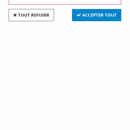
TOUT REFUSER
ACCEPTER TOUT
Plaque 3 postes Noir mat - Collection DOM de
Fontini (85803021)