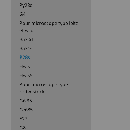
Py28d
G4
Pour microscope type leitz
et wild
Ba20d
Ba21s
P28s
Hwls
Hwls5
Pour microscope type
rodenstock
G6,35
Gz635
E27
G8