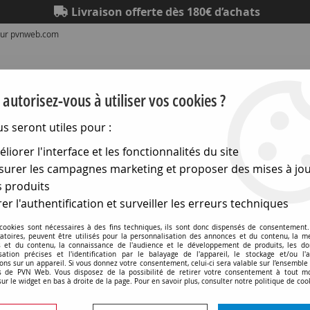
Livraison offerte dès 180€ d’achats
 sur pvnweb.com
autorisez-vous à utiliser vos cookies ?
us seront utiles pour :
liorer l'interface et les fonctionnalités du site
Eclairage
Electronique
Matériel électrique
Outillag
urer les campagnes marketing et proposer des mises à jou
 produits
hniques
>
Lampes médicales
>
Lampes pour microscope et 
er l'authentification et surveiller les erreurs techniques
mpes-pour-microscope-et-microproject
 cookies sont nécessaires à des fins techniques, ils sont donc dispensés de consentement. 
gatoires, peuvent être utilisés pour la personnalisation des annonces et du contenu, la m
 et du contenu, la connaissance de l'audience et le développement de produits, les d
isation précises et l'identification par le balayage de l'appareil, le stockage et/ou l'
ons sur un appareil. Si vous donnez votre consentement, celui-ci sera valable sur l’ensemble
 de PVN Web. Vous disposez de la possibilité de retirer votre consentement à tout 
sur le widget en bas à droite de la page. Pour en savoir plus, consulter notre politique de coo
2 articles sur
2