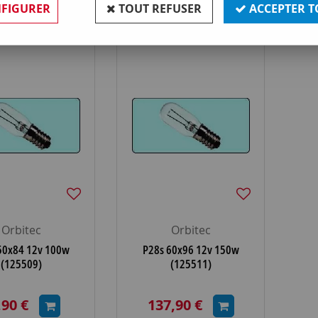
FIGURER
TOUT REFUSER
ACCEPTER T
Orbitec
Orbitec
50x84 12v 100w
P28s 60x96 12v 150w
(125509)
(125511)
,90 €
137,90 €