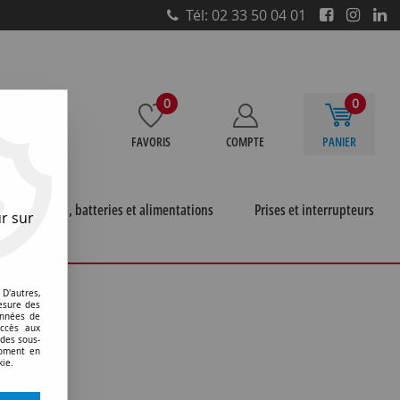
Tél: 02 33 50 04 01
0
0
FAVORIS
COMPTE
PANIER
e
Piles, batteries et alimentations
Prises et interrupteurs
r sur
microprojection
>
P28s
ion
D'autres,
esure des
onnées de
accès aux
 des sous-
moment en
kie.