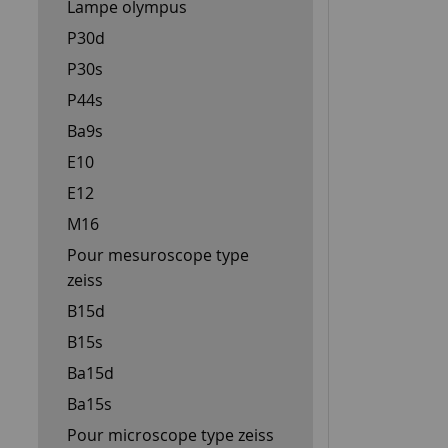
Lampe olympus
P30d
P30s
P44s
Ba9s
E10
E12
M16
Pour mesuroscope type
zeiss
B15d
B15s
Ba15d
Ba15s
Pour microscope type zeiss