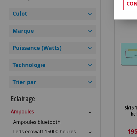
CON
Culot
Marque
Puissance (Watts)
Technologie
Trier par
Eclairage
Sk15 
Ampoules
he
Ampoules bluetooth
195
Leds ecowatt 15000 heures