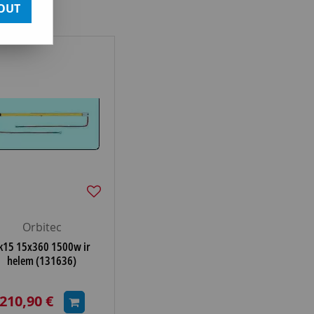
OUT
Orbitec
k15 15x360 1500w ir
helem (131636)
210,90 €