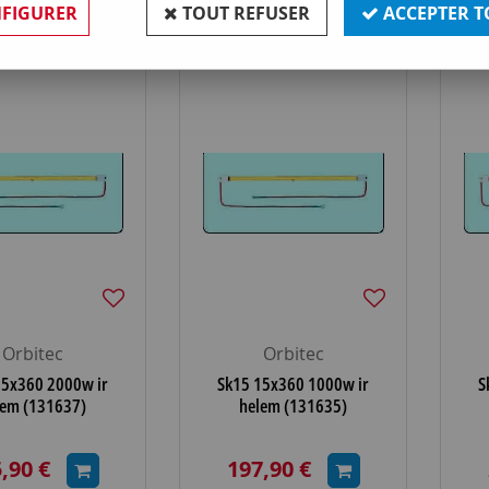
FIGURER
TOUT REFUSER
ACCEPTER T
Orbitec
Orbitec
15x360 2000w ir
Sk15 15x360 1000w ir
S
lem (131637)
helem (131635)
,90 €
197,90 €