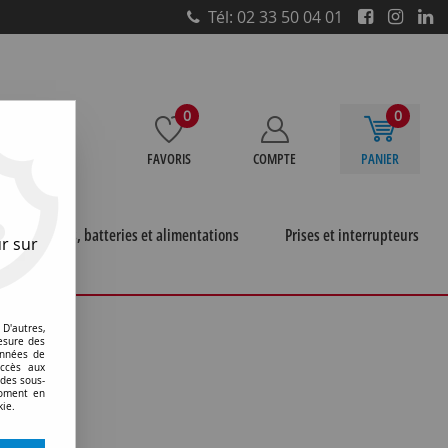
Tél: 02 33 50 04 01
0
0
FAVORIS
COMPTE
PANIER
e
Piles, batteries et alimentations
Prises et interrupteurs
r sur
uge court type helen
D'autres,
esure des
onnées de
accès aux
 des sous-
moment en
kie.