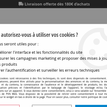
Livraison offerte dès 180€ d’achats
autorisez-vous à utiliser vos cookies ?
us seront utiles pour :
liorer l'interface et les fonctionnalités du site
Eclairage
Electronique
Matériel électrique
Outillag
urer les campagnes marketing et proposer des mises à jou
 produits
hniques
>
Lampes uv-ir
>
Applications industrielles
>
Infraro
er l'authentification et surveiller les erreurs techniques
Infrarouge court type helen
 cookies sont nécessaires à des fins techniques, ils sont donc dispensés de consentement. 
gatoires, peuvent être utilisés pour la personnalisation des annonces et du contenu, la m
 et du contenu, la connaissance de l'audience et le développement de produits, les d
isation précises et l'identification par le balayage de l'appareil, le stockage et/ou l'
ons sur un appareil. Si vous donnez votre consentement, celui-ci sera valable sur l’ensemble
 de PVN Web. Vous disposez de la possibilité de retirer votre consentement à tout 
sur le widget en bas à droite de la page. Pour en savoir plus, consulter notre politique de coo
3 articles sur
3