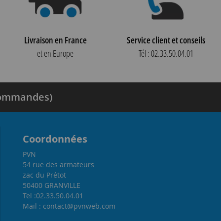
Livraison en France
Service client et conseils
et en Europe
Tél : 02.33.50.04.01
 commandes)
Coordonnées
PVN
54 rue des armateurs
zac du Prétot
50400 GRANVILLE
Tel :02.33.50.04.01
Mail : contact@pvnweb.com