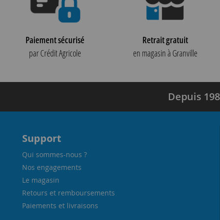
Paiement sécurisé
Retrait gratuit
par Crédit Agricole
en magasin à Granville
Depuis 198
Support
Qui sommes-nous ?
Nos engagements
Le magasin
Retours et remboursements
Paiements et livraisons