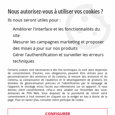
PVN, Vente et conseil en matériel électrique
Nous autorisez-vous à utiliser vos cookies ?
0
Ils nous seront utiles pour :
Améliorer l'interface et les fonctionnalités du
site
Accueil
>
Eclairage
>
Eclairage pour l'intérieur
>
Mesurer les campagnes marketing et proposer
Eclairages de fêtes + sons
des mises à jour sur nos produits
Sonorisation et jeux de lumières
Gérer l'authentification et surveiller les erreurs
techniques
Certains cookies sont nécessaires à des fins techniques, ils sont donc dispensés
de consentement. D'autres, non obligatoires, peuvent être utilisés pour la
personnalisation des annonces et du contenu, la mesure des annonces et du
contenu, la connaissance de l'audience et le développement de produits, les
Divers
données de géolocalisation précises et l'identification par le balayage de
l'appareil, le stockage et/ou l'accès aux informations sur un appareil. Si vous
donnez votre consentement, celui-ci sera valable sur l’ensemble des sous-
domaines de PVN Web. Vous disposez de la possibilité de retirer votre
consentement à tout moment en cliquant sur le widget en bas à droite de la
page. Pour en savoir plus, consulter notre politique de cookie.
CONFIGURER