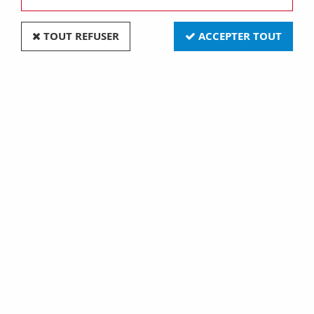
TOUT REFUSER
ACCEPTER TOUT
VOIR TOUS LES PRODUITS
Illumination de fete et illumination decorative