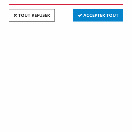
Prises et interrupteurs rétros
TOUT REFUSER
ACCEPTER TOUT
Découvrez une superbe gamme de prises et
interrupteurs délicieusement rétros, en porcelaine,
bakélite et verre
Pensez à vos ampoules Leds