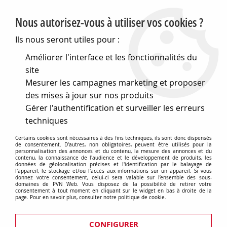
PVN, Vente et conseil en matériel électrique
Nous autorisez-vous à utiliser vos cookies ?
0
Ils nous seront utiles pour :
Améliorer l'interface et les fonctionnalités du
site
Accueil
>
Eclairage
>
Eclairage pour l'intérieur
>
Mesurer les campagnes marketing et proposer
Eclairages de fêtes + sons
>
Illumination de fete et illumination decorative
>
des mises à jour sur nos produits
Accessoires electroluminescents
Gérer l'authentification et surveiller les erreurs
techniques
Accessoires electroluminescents
Certains cookies sont nécessaires à des fins techniques, ils sont donc dispensés
de consentement. D'autres, non obligatoires, peuvent être utilisés pour la
personnalisation des annonces et du contenu, la mesure des annonces et du
contenu, la connaissance de l'audience et le développement de produits, les
données de géolocalisation précises et l'identification par le balayage de
l'appareil, le stockage et/ou l'accès aux informations sur un appareil. Si vous
TRIER & FILTRER
donnez votre consentement, celui-ci sera valable sur l’ensemble des sous-
domaines de PVN Web. Vous disposez de la possibilité de retirer votre
consentement à tout moment en cliquant sur le widget en bas à droite de la
page. Pour en savoir plus, consulter notre politique de cookie.
Aucune correspondance trouvée
CONFIGURER