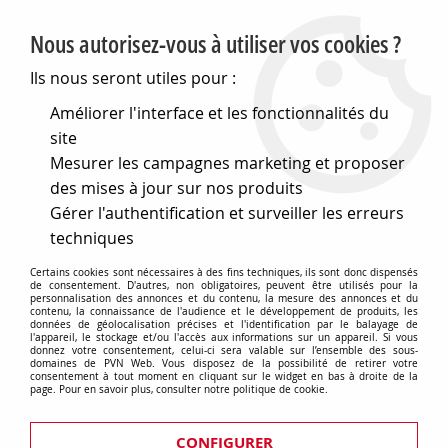
PVN, Vente et conseil en matériel électrique
Nous autorisez-vous à utiliser vos cookies ?
0
Ils nous seront utiles pour :
Améliorer l'interface et les fonctionnalités du
site
Accueil
>
Eclairage
>
Eclairage pour l'intérieur
>
Mesurer les campagnes marketing et proposer
Eclairages de fêtes + sons
>
Illumination de fete et illumination decorative
>
des mises à jour sur nos produits
Illumination a fibre optique
Gérer l'authentification et surveiller les erreurs
techniques
Illumination a fibre optique
Certains cookies sont nécessaires à des fins techniques, ils sont donc dispensés
de consentement. D'autres, non obligatoires, peuvent être utilisés pour la
personnalisation des annonces et du contenu, la mesure des annonces et du
contenu, la connaissance de l'audience et le développement de produits, les
données de géolocalisation précises et l'identification par le balayage de
l'appareil, le stockage et/ou l'accès aux informations sur un appareil. Si vous
donnez votre consentement, celui-ci sera valable sur l’ensemble des sous-
domaines de PVN Web. Vous disposez de la possibilité de retirer votre
consentement à tout moment en cliquant sur le widget en bas à droite de la
page. Pour en savoir plus, consulter notre politique de cookie.
CONFIGURER