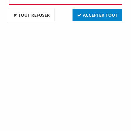
TOUT REFUSER
ACCEPTER TOUT
Paiement sécurisé
Retrait gratuit
par Crédit Agricole
en magasin à Granville
Frais de ports offerts
E-commerce français
à partir de 180€ d’achat
basé en Normandie