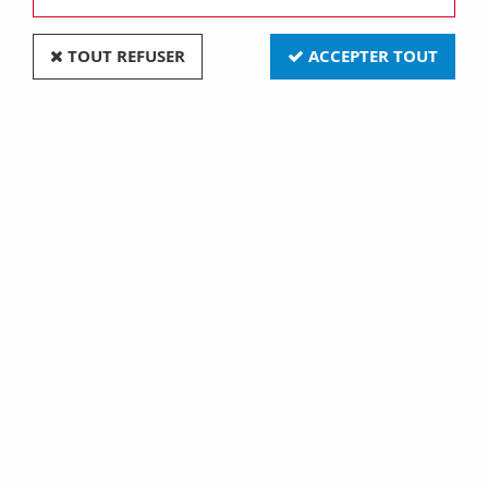
TOUT REFUSER
ACCEPTER TOUT
Entretoise clipsable p/ci (739165)
Soyez le premier à donner votre avis !