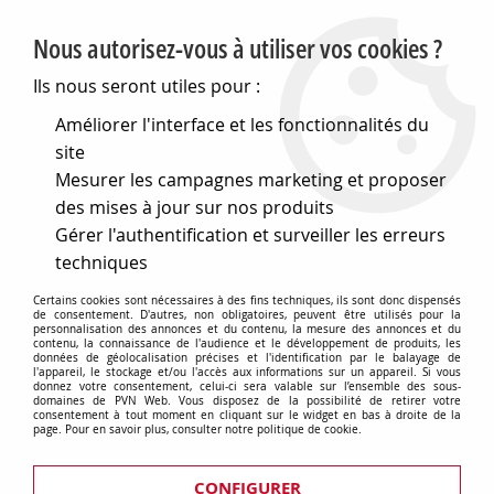
PVN, Vente et conseil en matériel électrique
Nous autorisez-vous à utiliser vos cookies ?
0
Ils nous seront utiles pour :
Améliorer l'interface et les fonctionnalités du
site
Accueil
>
Electronique
>
Coffrets
>
Accessoires
>
Mesurer les campagnes marketing et proposer
Entretoises clipsables
>
Entretoise clipsable p/ci (739165)
des mises à jour sur nos produits
Gérer l'authentification et surveiller les erreurs
techniques
Certains cookies sont nécessaires à des fins techniques, ils sont donc dispensés
de consentement. D'autres, non obligatoires, peuvent être utilisés pour la
personnalisation des annonces et du contenu, la mesure des annonces et du
contenu, la connaissance de l'audience et le développement de produits, les
données de géolocalisation précises et l'identification par le balayage de
l'appareil, le stockage et/ou l'accès aux informations sur un appareil. Si vous
donnez votre consentement, celui-ci sera valable sur l’ensemble des sous-
domaines de PVN Web. Vous disposez de la possibilité de retirer votre
consentement à tout moment en cliquant sur le widget en bas à droite de la
page. Pour en savoir plus, consulter notre politique de cookie.
CONFIGURER