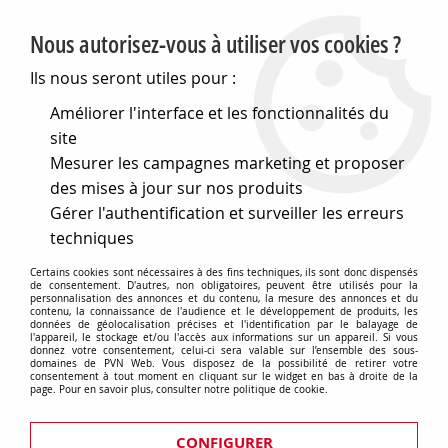
PVN, Vente et conseil en matériel électrique
Nous autorisez-vous à utiliser vos cookies ?
0
Ils nous seront utiles pour :
Améliorer l'interface et les fonctionnalités du
site
Accueil
>
Electronique
>
Composants électroniques
>
Mesurer les campagnes marketing et proposer
Fusibles et accessoires
>
Fusibles
>
Fusibles rapide 6 x 32mm
>
Fusible rapide 6x32 0,63a (654700)
des mises à jour sur nos produits
Gérer l'authentification et surveiller les erreurs
techniques
Certains cookies sont nécessaires à des fins techniques, ils sont donc dispensés
de consentement. D'autres, non obligatoires, peuvent être utilisés pour la
personnalisation des annonces et du contenu, la mesure des annonces et du
contenu, la connaissance de l'audience et le développement de produits, les
données de géolocalisation précises et l'identification par le balayage de
l'appareil, le stockage et/ou l'accès aux informations sur un appareil. Si vous
donnez votre consentement, celui-ci sera valable sur l’ensemble des sous-
domaines de PVN Web. Vous disposez de la possibilité de retirer votre
consentement à tout moment en cliquant sur le widget en bas à droite de la
page. Pour en savoir plus, consulter notre politique de cookie.
CONFIGURER