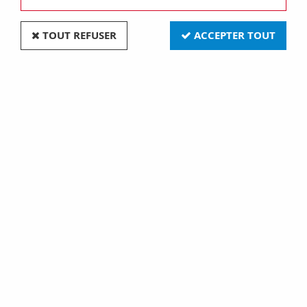
TOUT REFUSER
ACCEPTER TOUT
Fusible rapide 6x32 0,63a (654700)
Soyez le premier à donner votre avis !
1
,
30
€
TTC