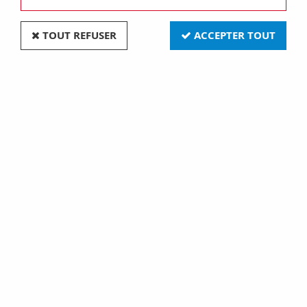
TOUT REFUSER
ACCEPTER TOUT
GU5,3 50,7x50 12V 100W 30o FER (131661)
Soyez le premier à donner votre avis !
30
,
90
€
TTC