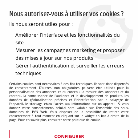
PVN, Vente et conseil en matériel électrique
Nous autorisez-vous à utiliser vos cookies ?
0
Ils nous seront utiles pour :
Améliorer l'interface et les fonctionnalités du
site
Accueil
>
Eclairage
>
Ampoules
>
Mesurer les campagnes marketing et proposer
Lampes speciales et techniques
>
Lampes pour l audiovisuel
>
Gz4 mr11 pour agrandissement microfiche et projecteur
>
des mises à jour sur nos produits
GU5,3 50,7x50 12V 100W 30o FER (131661)
Gérer l'authentification et surveiller les erreurs
techniques
Certains cookies sont nécessaires à des fins techniques, ils sont donc dispensés
de consentement. D'autres, non obligatoires, peuvent être utilisés pour la
personnalisation des annonces et du contenu, la mesure des annonces et du
contenu, la connaissance de l'audience et le développement de produits, les
données de géolocalisation précises et l'identification par le balayage de
l'appareil, le stockage et/ou l'accès aux informations sur un appareil. Si vous
donnez votre consentement, celui-ci sera valable sur l’ensemble des sous-
domaines de PVN Web. Vous disposez de la possibilité de retirer votre
consentement à tout moment en cliquant sur le widget en bas à droite de la
page. Pour en savoir plus, consulter notre politique de cookie.
CONFIGURER