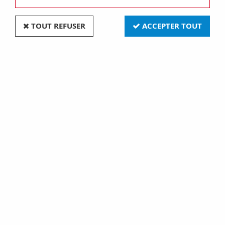
savoir
TOUT REFUSER
ACCEPTER TOUT
SOMMAIRE
I - Questions générales
II - Questions techniques ou d'installation
III - Questions d'achat ou de choix produit
IV - SAV, logistique et service
V - Notre expertise
Questions générales
I - Questions générales