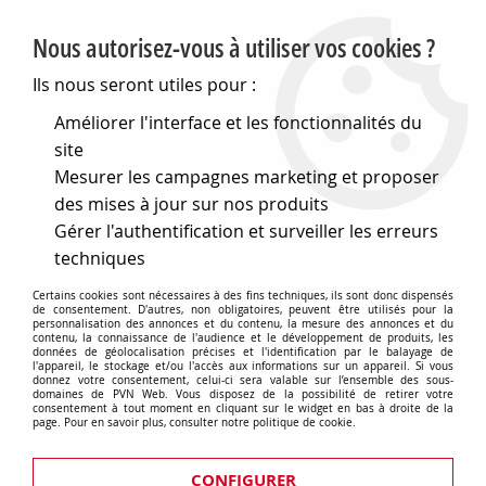
PVN, Vente et conseil en matériel électrique
Nous autorisez-vous à utiliser vos cookies ?
0
Ils nous seront utiles pour :
Améliorer l'interface et les fonctionnalités du
site
Accueil
>
FAQ prises et interrupteurs rétros
Mesurer les campagnes marketing et proposer
des mises à jour sur nos produits
Comment choisir ses interrupteurs
Gérer l'authentification et surveiller les erreurs
rétro? | FAQ
techniques
Certains cookies sont nécessaires à des fins techniques, ils sont donc dispensés
de consentement. D'autres, non obligatoires, peuvent être utilisés pour la
personnalisation des annonces et du contenu, la mesure des annonces et du
contenu, la connaissance de l'audience et le développement de produits, les
données de géolocalisation précises et l'identification par le balayage de
l'appareil, le stockage et/ou l'accès aux informations sur un appareil. Si vous
donnez votre consentement, celui-ci sera valable sur l’ensemble des sous-
domaines de PVN Web. Vous disposez de la possibilité de retirer votre
consentement à tout moment en cliquant sur le widget en bas à droite de la
Interrupteurs et prises
page. Pour en savoir plus, consulter notre politique de cookie.
rétro : tout ce qu'il faut
CONFIGURER