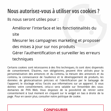
PVN, Vente et conseil en matériel électrique
Nous autorisez-vous à utiliser vos cookies ?
0
Ils nous seront utiles pour :
Améliorer l'interface et les fonctionnalités du
site
Accueil
>
Eclairage
>
Eclairage pour l'intérieur
>
Suspensions
Mesurer les campagnes marketing et proposer
>
Suspensions Simples, douille+rosace+cable
>
Luminaire
design à suspension en cordage - vert (LAMPH01GR)
des mises à jour sur nos produits
Gérer l'authentification et surveiller les erreurs
techniques
Certains cookies sont nécessaires à des fins techniques, ils sont donc dispensés
de consentement. D'autres, non obligatoires, peuvent être utilisés pour la
personnalisation des annonces et du contenu, la mesure des annonces et du
contenu, la connaissance de l'audience et le développement de produits, les
données de géolocalisation précises et l'identification par le balayage de
l'appareil, le stockage et/ou l'accès aux informations sur un appareil. Si vous
donnez votre consentement, celui-ci sera valable sur l’ensemble des sous-
domaines de PVN Web. Vous disposez de la possibilité de retirer votre
consentement à tout moment en cliquant sur le widget en bas à droite de la
page. Pour en savoir plus, consulter notre politique de cookie.
CONFIGURER