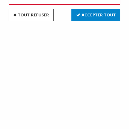
TOUT REFUSER
ACCEPTER TOUT
Luminaire design à suspension en cordage - vert
(LAMPH01GR)