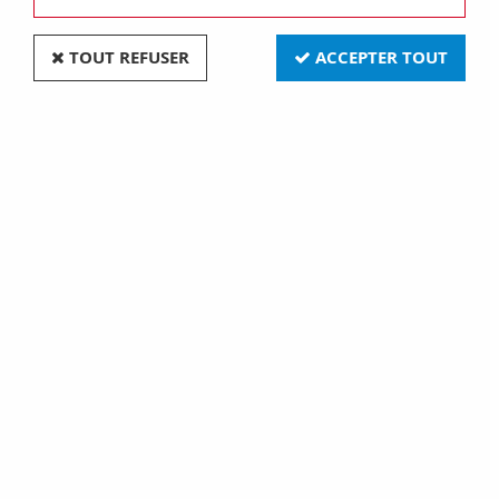
TRIER & FILTRER
TOUT REFUSER
ACCEPTER TOUT
33 articles sur
33
Suspension métal bronze
Suspension métal cuivre
avec câble textile noir de
avec câble textile marron
2m et douille lisse E27
2m et douille lisse E27
(187517)
(187516)
19,70 €
19,70 €