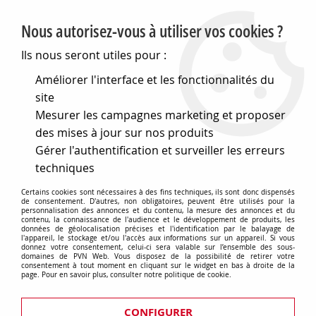
PVN, Vente et conseil en matériel électrique
Nous autorisez-vous à utiliser vos cookies ?
0
Ils nous seront utiles pour :
Améliorer l'interface et les fonctionnalités du
site
Accueil
>
Eclairage
>
Eclairage pour l'intérieur
>
Suspensions
Mesurer les campagnes marketing et proposer
>
Suspensions Simples, douille+rosace+cable
des mises à jour sur nos produits
Suspensions Simples,
Gérer l'authentification et surveiller les erreurs
techniques
douille+rosace+cable
Certains cookies sont nécessaires à des fins techniques, ils sont donc dispensés
de consentement. D'autres, non obligatoires, peuvent être utilisés pour la
personnalisation des annonces et du contenu, la mesure des annonces et du
contenu, la connaissance de l'audience et le développement de produits, les
En complément de vos suspensions,
données de géolocalisation précises et l'identification par le balayage de
l'appareil, le stockage et/ou l'accès aux informations sur un appareil. Si vous
Retrouvez une large gamme d'ampoules
donnez votre consentement, celui-ci sera valable sur l’ensemble des sous-
domaines de PVN Web. Vous disposez de la possibilité de retirer votre
décoratives à filament Edison, Globes,
consentement à tout moment en cliquant sur le widget en bas à droite de la
page. Pour en savoir plus, consulter notre politique de cookie.
Géantes, etc...
Disponibles ici
CONFIGURER