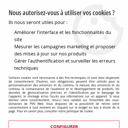
PVN, Vente et conseil en matériel électrique
Nous autorisez-vous à utiliser vos cookies ?
0
Ils nous seront utiles pour :
Améliorer l'interface et les fonctionnalités du
site
Accueil
>
Matériel électrique
>
Divers
>
Boîtes de dé
Mesurer les campagnes marketing et proposer
Boîtes à couvercle à vis pour dérivation et connexion - couvercle 
des mises à jour sur nos produits
Boîtes à couvercle à vis pour
Gérer l'authentification et surveiller les erreurs
techniques
dérivation et connexion - couvercle
Certains cookies sont nécessaires à des fins techniques, ils sont donc dispensés
bas - Grande capacité - ip56 - gris
de consentement. D'autres, non obligatoires, peuvent être utilisés pour la
personnalisation des annonces et du contenu, la mesure des annonces et du
contenu, la connaissance de l'audience et le développement de produits, les
ral 7035
données de géolocalisation précises et l'identification par le balayage de
l'appareil, le stockage et/ou l'accès aux informations sur un appareil. Si vous
donnez votre consentement, celui-ci sera valable sur l’ensemble des sous-
domaines de PVN Web. Vous disposez de la possibilité de retirer votre
consentement à tout moment en cliquant sur le widget en bas à droite de la
page. Pour en savoir plus, consulter notre politique de cookie.
TRIER & FILTRER
CONFIGURER