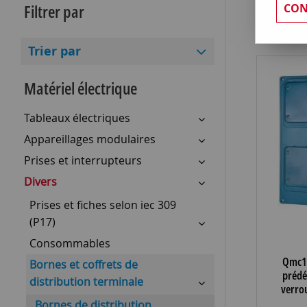
Filtrer par
CON
Trier par
Matériel électrique
Tableaux électriques
Appareillages modulaires
Prises et interrupteurs
Divers
Prises et fiches selon iec 309
(P17)
Consommables
Qmc1
Bornes et coffrets de
prédé
distribution terminale
verrou
16/32a
Bornes de distribution