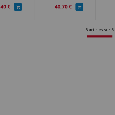
ciel (GW68749A)
(GW68748A)
,40 €
40,70 €
6 articles sur
6