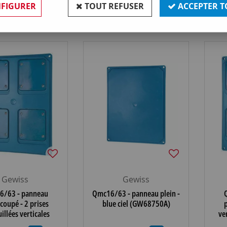
FIGURER
TOUT REFUSER
ACCEPTER T
6 articles sur
6
Gewiss
Gewiss
6/63 - panneau
Qmc16/63 - panneau plein -
coupé - 2 prises
blue ciel (GW68750A)
p
illées verticales
ve
 ip55 - blue ciel
1