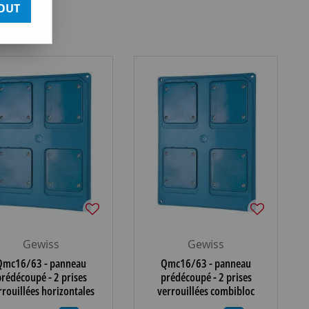
OUT
Gewiss
Gewiss
Qmc16/63 - panneau
Qmc16/63 - panneau
rédécoupé - 2 prises
prédécoupé - 2 prises
rrouillées horizontales
verrouillées combibloc
6/32a ip44 - blue ciel
16/32a ip44/45 - blue ciel