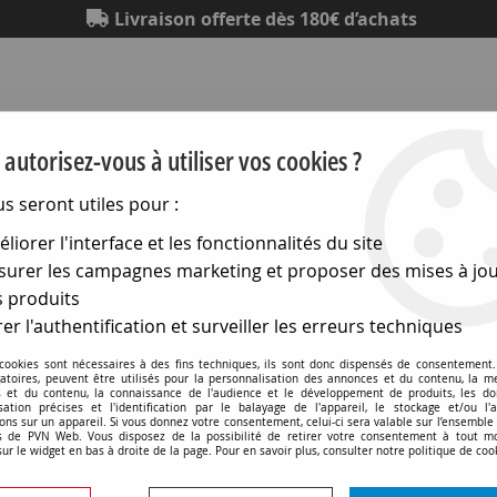
Livraison offerte dès 180€ d’achats
autorisez-vous à utiliser vos cookies ?
us seront utiles pour :
liorer l'interface et les fonctionnalités du site
Eclairage
Electronique
Matériel électrique
Outillag
urer les campagnes marketing et proposer des mises à jou
 produits
 de distribution terminale
>
Bornes de distribution d'énergie
er l'authentification et surveiller les erreurs techniques
neaux
 cookies sont nécessaires à des fins techniques, ils sont donc dispensés de consentement. 
gatoires, peuvent être utilisés pour la personnalisation des annonces et du contenu, la m
Panneau plein
 et du contenu, la connaissance de l'audience et le développement de produits, les d
isation précises et l'identification par le balayage de l'appareil, le stockage et/ou l'
ons sur un appareil. Si vous donnez votre consentement, celui-ci sera valable sur l’ensemble
 de PVN Web. Vous disposez de la possibilité de retirer votre consentement à tout 
sur le widget en bas à droite de la page. Pour en savoir plus, consulter notre politique de coo