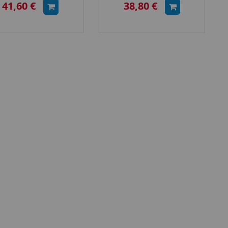
41,60 €
38,80 €
(GW68746A)
(GW68747A)