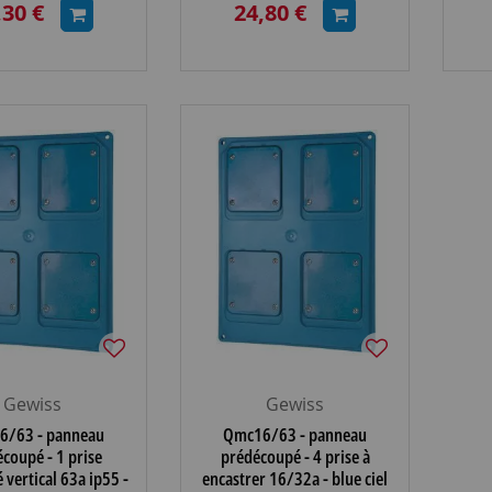
,30 €
24,80 €
GW68745A)
Gewiss
Gewiss
6/63 - panneau
Qmc16/63 - panneau
coupé - 1 prise
prédécoupé - 4 prise à
é vertical 63a ip55 -
encastrer 16/32a - blue ciel