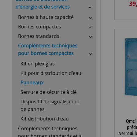
39
(
d'énergie et de services
Bornes à haute capacité
Bornes compactes
Bornes standards
Compléments techniques
pour bornes compactes
Kit en plexiglas
Kit pour distribution d'eau
Panneaux
Serrure de sécurité à clé
Dispositif de signalisation
de pannes
Kit distribution d'eau
Qmc1
prédé
Compléments techniques
verrouill
pour bornes standards et à