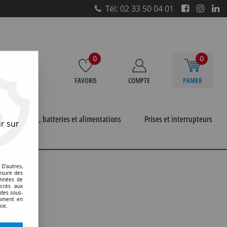
Tél: 02 33 50 04 01
0
0
FAVORIS
COMPTE
PANIER
e
Piles, batteries et alimentations
Prises et interrupteurs
r sur
 et de services
>
D'autres,
esure des
onnées de
accès aux
 des sous-
moment en
kie.